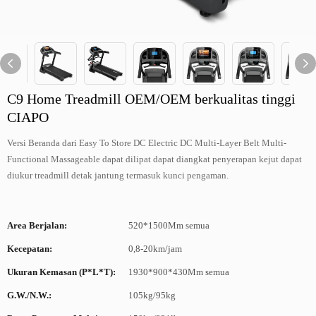
C9 Home Treadmill OEM/OEM berkualitas tinggi
CIAPO
Versi Beranda dari Easy To Store DC Electric DC Multi-Layer Belt Multi-
Functional Massageable dapat dilipat dapat diangkat penyerapan kejut dapat
diukur treadmill detak jantung termasuk kunci pengaman.
Area Berjalan:
520*1500Mm semua
Kecepatan:
0,8-20km/jam
Ukuran Kemasan (P*L*T):
1930*900*430Mm semua
G.W./N.W.:
105kg/95kg