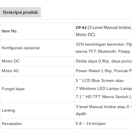
Deskripsi produk
(3 Level Manual Incline,
CP-A2
Item No.
Motor DC)
15% kemiringan bermotor; Pij
Konfigurasi opsional
warna TFT; Bluetooth; Fitap
Motor DC
Dinilai daya 0,8hp, daya punc
Motor AC
Power Rated 1.0hp, Puncak P
5 '' LCD Blue Screen atau
7 Windows LED Lampu Lampu
Fungsi layar
7.1 '' HD TFT Warna Sentuh L
3 level Manual Incline atau 0
Lereng
dipilih
Kecepatan
0.8 ~ 14 km/jam