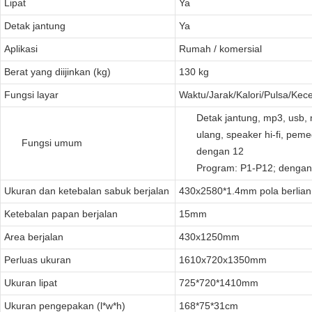
Lipat
Ya
Detak jantung
Ya
Aplikasi
Rumah / komersial
Berat yang diijinkan (kg)
130 kg
Fungsi layar
Waktu/Jarak/Kalori/Pulsa/Kec
Detak jantung, mp3, usb, 
ulang, speaker hi-fi, peme
Fungsi umum
dengan 12
Program: P1-P12; dengan
Ukuran dan ketebalan sabuk berjalan
430x2580*1.4mm pola berlian
Ketebalan papan berjalan
15mm
Area berjalan
430x1250mm
Perluas ukuran
1610x720x1350mm
Ukuran lipat
725*720*1410mm
Ukuran pengepakan (l*w*h)
168*75*31cm