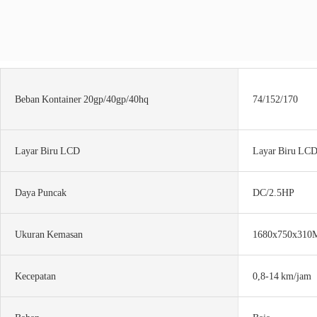
Beban Kontainer 20gp/40gp/40hq
74/152/170
Layar Biru LCD
Layar Biru LCD 
Daya Puncak
DC/2.5HP
Ukuran Kemasan
1680x750x310
Kecepatan
0,8-14 km/jam