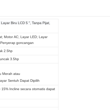
 Layar Biru LCD 5 ", Tanpa Pijat,
at; Motor AC; Layar LED; Layar
p; Penyerap goncangan
ak 2.5hp
uncak 3.5hp
 Merah atau
ayar Sentuh Dapat Dipilih
 ~ 15% Incline secara otomatis dapat