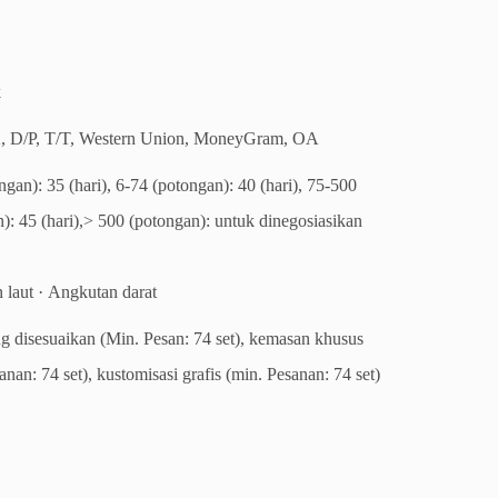
k
, D/P, T/T, Western Union, MoneyGram, OA
ngan): 35 (hari), 6-74 (potongan): 40 (hari), 75-500
): 45 (hari),> 500 (potongan): untuk dinegosiasikan
 laut · Angkutan darat
g disesuaikan (Min. Pesan: 74 set), kemasan khusus
anan: 74 set), kustomisasi grafis (min. Pesanan: 74 set)