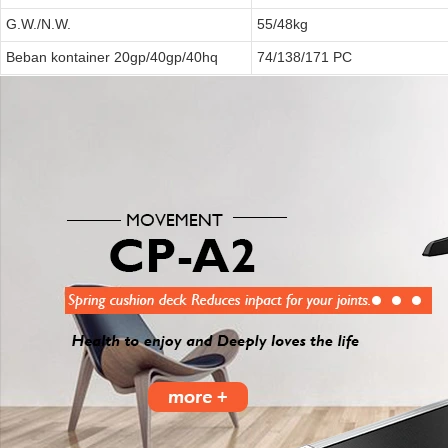
G.W./N.W.
55/48kg
Beban kontainer 20gp/40gp/40hq
74/138/171 PC