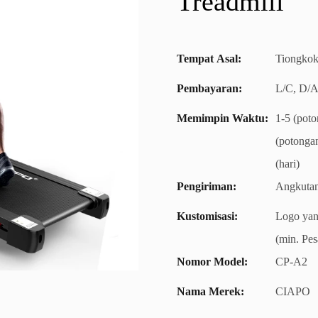
Treadmill
Tempat Asal:
Tiongko
Pembayaran:
L/C, D/A
Memimpin Waktu:
1-5 (poto
(potongan
(hari)
Pengiriman:
Angkutan
Kustomisasi:
Logo yan
(min. Pes
Nomor Model:
CP-A2
Nama Merek:
CIAPO