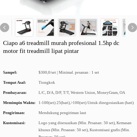
Ciapo a6 treadmill murah profesional 1.5hp dc
motor fit treadmill lipat pintar
Sampel:
$300,0/set | Minimal. pesanan : 1 set
Tempat Asal:
Tiongkok
Pembayaran:
L/C, D/A, D/P, T/T, Western Union, MoneyGram, OA
Memimpin Waktu:
1-100(set):25(hari),>100(set):Untuk dinegosiasikan (hari)
Pengiriman:
Mendukung pengiriman laut
Kustomisasi:
Logo yang disesuaikan (Min. Pesanan: 50 set), Kemasan
khusus (Min. Pesanan: 50 set), Kustomisasi grafis (Min.
Pesanan: 50 set)