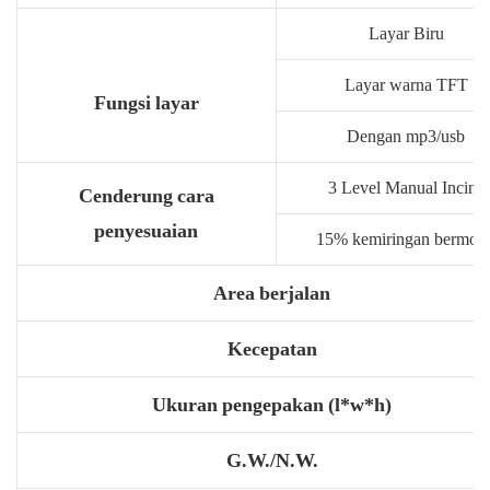
Layar Biru
Layar warna TFT
Fungsi layar
Dengan mp3/usb
3 Level Manual Incine
Cenderung cara
penyesuaian
15% kemiringan bermoto
Area berjalan
Kecepatan
Ukuran pengepakan (l*w*h)
G.W./N.W.