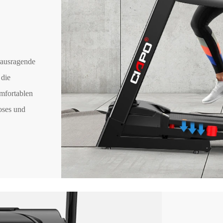
rausragende
 die
mfortablen
loses und