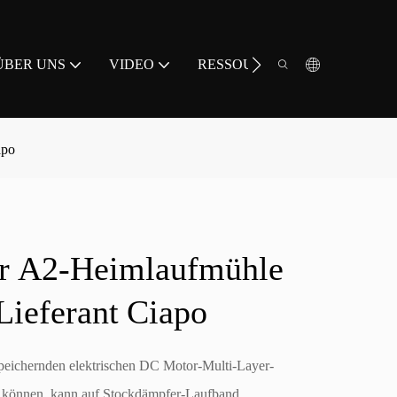
ÜBER UNS
VIDEO
RESSOURCE
KONTAKT
apo
r A2-Heimlaufmühle
eferant Ciapo
peichernden elektrischen DC Motor-Multi-Layer-
n können, kann auf Stockdämpfer-Laufband