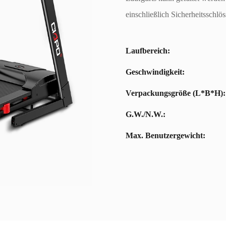
einschließlich Sicherheitsschl
Laufbereich:
Geschwindigkeit:
Verpackungsgröße (L*B*H):
G.W./N.W.:
Max. Benutzergewicht: