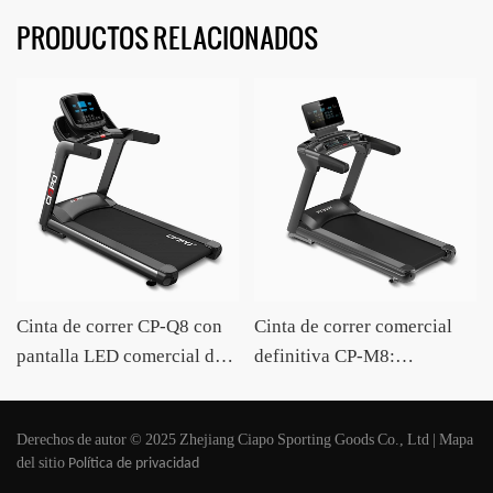
PRODUCTOS RELACIONADOS
Cinta de correr CP-Q8 con
Cinta de correr comercial
pantalla LED comercial de
definitiva CP-M8:
gran venta, inclinación
rendimiento inigualable,
automática, gran capacidad
diseño inteligente y
Derechos de autor © 2025 Zhejiang Ciapo Sporting Goods Co., Ltd |
Mapa
y masajeador, proveedor
comodidad superior para el
del sitio
Política de privacidad
OEM/ODM CIAPO
fitness profesional.