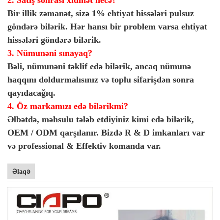
Bir illik zəmanət, sizə 1% ehtiyat hissələri pulsuz
göndərə bilərik. Hər hansı bir problem varsa ehtiyat
hissələri göndərə bilərik.
3. Nümunəni sınayaq?
Bəli, nümunəni təklif edə bilərik, ancaq nümunə
haqqını doldurmalısınız və toplu sifarişdən sonra
qayıdacağıq.
4. Öz markamızı edə bilərikmi?
Əlbətdə, məhsulu tələb etdiyiniz kimi edə bilərik,
OEM / ODM qarşılanır. Bizdə R & D imkanları var
və professional & Effektiv komanda var.
Əlaqə