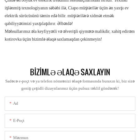
işlənmiş texnologiyanın səbəbi ilə, Ciapo müştərilər üçün ən yaxşı ev
elektrik sürücüsünü təmin edə bilir. müştərilərə xidmət etmək
qabiliyyətimizi yaxşılaşdırır. Əlbətdə!
Məhsullarımız əla keyfiyyətli və əlverişli qiymətə malikdir, xahiş edirəm
kotirovka üçün bizimlə əlaqə saxlamaqdan çekinmeyin!
BIZIMLƏ ƏLAQƏ SAXLAYIN
Sadəcə e-poçt və ya telefon nömrənizi əlaqə formasında buraxın ki, biz sizə
geniş çeşidli dizaynlarımız üçün pulsuz təklif göndərək!
Ad
E-Poçt
Məzmun