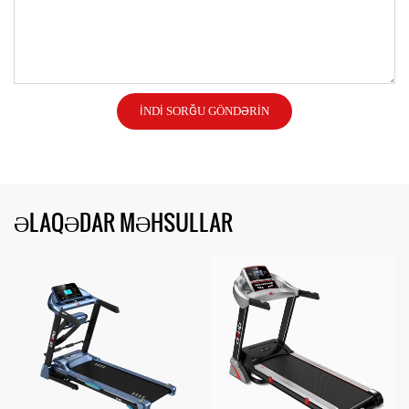
İNDI SORĞU GÖNDƏRIN
ƏLAQƏDAR MƏHSULLAR