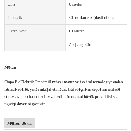
Cins
Uniseks
Genişlik
50 sm-dən çox (daxil olmaqla)
Ekran Növü
HD ekran
Zhejiang, Çin
Mətan
Ciapo Ev Elektrik Treadmill müasir maşın və istehsal texnologiyasından
istifadə edərək yaxşı inkişaf etmişdir. İstifadəçilərin diqqətini istifadə
etmək asan performansı ilə cəlb edir. Bu məhsul böyük praktikliyi və
təşviqi dəyərini göstərir.
Məhsul təsviri