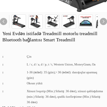
Yeni Evdən istifadə Treadmill motorlu treadmill
Bluetooth bağlantısı Smart Treadmill
:
Çin
:
L / c, d / a, d / p, t / t, Western Union, MoneyGram, Oa
:
1-36 (ədəd): 35 (gün),> 36 (ədəd): danışıqlar aparmaq
(gün)
:
Okean yükü
:
Xüsusi loqotip (Min.) Sifariş: 36 dəst), xüsusi qablaşdırma
(min.) Sifariş: 36 dəst), qrafik özelleştirme (Min.) Sifariş:
36 dəst)