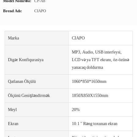
Model Nömrəsi:
CP-A8
Brend Adı:
CIAPO
Marka
CIAPO
MP3, Audio, USB interfeysi,
Digər Konfiqurasiya
LCD və ya TFT ekranı, öz-özünə
yanacaq doldurma
Qatlanan Ölçülü
1060*850*1650mm
Ölçünü Genişləndirmək
1850X850X1550mm
Meyl
20%
Ekran
10.1 '' Rəng toxunan ekran