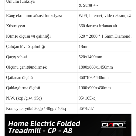
Ümumi funksiya
& Sürət + -
Rəng ekranının xüsusi funksiyası
WiFi, internet, video ekranı, səh
Xüsusiyyət
360 dərəcə fırlanan alt
Kəmər ölçüsü və qalınlığı
520 * 2880 * 1.6mm Diamond Na
Çalışan lövhə qalınlığı
18mm
Qaçış sahəsi
520x1400mm
Ölçünü genişləndirmək
1800x860x1450mm
Qatlanan ölçülü
860*870*430mm
Qablaşdırma ölçüsü
1900x900x430mm
N.W. (kq) /g.w. (Kq)
95/ 105kq
Konteyner yükü 20gp / 40gp / 40hq
36/78/87