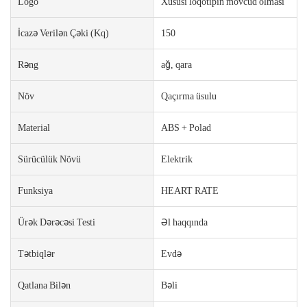
Logo
Xüsusi loqotipin mövcud olması
İcazə Verilən Çəki (kq)
150
Rəng
ağ, qara
Növ
Qaçırma üsulu
Material
ABS + Polad
Sürücülük Növü
Elektrik
Funksiya
HEART RATE
Ürək Dərəcəsi Testi
Əl haqqında
Tətbiqlər
Evdə
Qatlana Bilən
Bəli