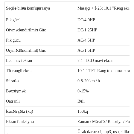
Seçilə bilən konfiqurasiya
Masajçı + $ 25; 10.1 "Rəng ekranı
Pik gücü
DC/4.0HP
Qiymətləndirilmiş Güc
DC/1.25HP
Pik gücü
AC/4.5HP
Qiymətləndirilmiş Güc
AC/1.5HP
Lcd mavi ekran
7.1 "LCD mavi ekran
Tft rəngli ekran
10.1 '' TFT Rəng toxunma ekranı
Sürətlə
0.8-20 km / h
Bəxşişmək
0-15%
Qatranlı
Bəli
İcazəli çəki (kq)
150kq
Ekran funksiyası
Zaman / Məsafə / Kaloriya / Pulse
Ürək dərəcəsi, mp3, usb, silikon y