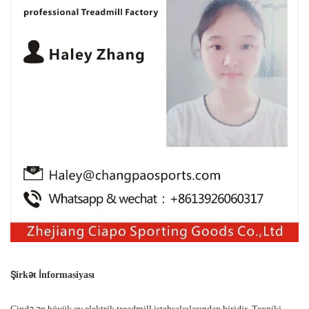
Şirkət İnformasiyası
Çində ən böyük ev elektrik treadmill istehsalçılarından biridir. Texniki