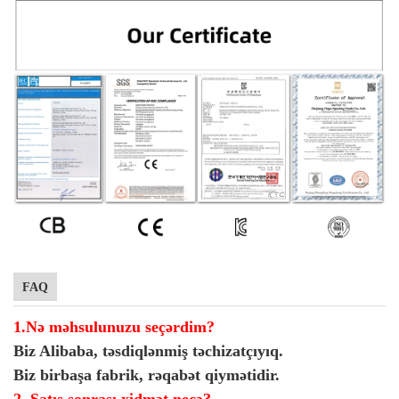
FAQ
1.Nə məhsulunuzu seçərdim?
Biz Alibaba, təsdiqlənmiş təchizatçıyıq.
Biz birbaşa fabrik, rəqabət qiymətidir.
2. Satış sonrası xidmət necə?