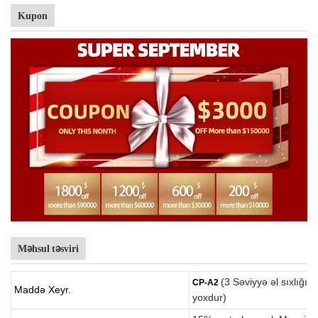
Kupon
Məhsul təsviri
(3 Səviyyə əl sıxlığı
CP-A2
Maddə Xeyr.
yoxdur)