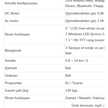
15% motorlu meyl; Masajçı
Könüllü konfiqurasiya
Ekranı; Bluetooth; Fitapp; 
DC Motor
Qiymətləndirilən güc 0,8hp,
Ac motor
Qiymətləndirilən güc 1.0hp,
5 '' LCD mavi ekran və ya
7 Windows LED Qırmızı İşıq
Ekran funksiyası
7.1 '' HD TFT rəng toxunma 
3 Səviyyə əl sıxlığı və ya 0
Bəxşişmək
bilər
Sürətlə
0.8 ~ 14 km / h
Qatranlı
Bəli
Ürəkvarı
Bəli
Proqramlar
Ev / Ticarət
İcazəli çəki (kq)
130 kgs
Ekran funksiyası
Zaman / Məsafə / Kaloriya /
Ürək dərəcəsi, mp3, usb,