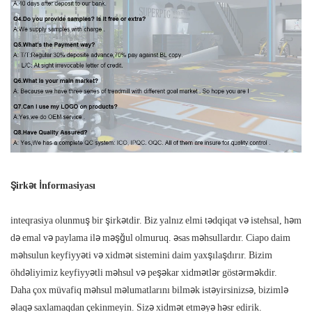
Şirkət İnformasiyası
inteqrasiya olunmuş bir şirkətdir. Biz yalnız elmi tədqiqat və istehsal, həm
də emal və paylama ilə məşğul olmuruq. əsas məhsullardır. Ciapo daim
məhsulun keyfiyyəti və xidmət sistemini daim yaxşılaşdırır. Bizim
öhdəliyimiz keyfiyyətli məhsul və peşəkar xidmətlər göstərməkdir.
Daha çox müvafiq məhsul məlumatlarını bilmək istəyirsinizsə, bizimlə
əlaqə saxlamaqdan çekinmeyin. Sizə xidmət etməyə həsr edirik.