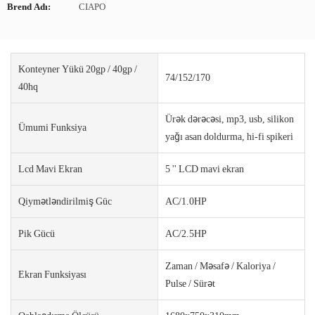
Brend Adı:
CIAPO
Konteyner Yükü 20gp / 40gp /
74/152/170
40hq
Ürək dərəcəsi, mp3, usb, silikon
Ümumi Funksiya
yağı asan doldurma, hi-fi spikeri
Lcd Mavi Ekran
5 '' LCD mavi ekran
Qiymətləndirilmiş Güc
AC/1.0HP
Pik Gücü
AC/2.5HP
Zaman / Məsafə / Kaloriya /
Ekran Funksiyası
Pulse / Sürət