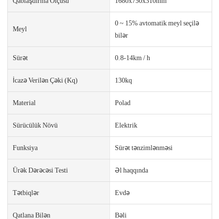
Qablaşdırma Ölçüsü
1680x750x310mm
0 ~ 15% avtomatik meyl seçilə
Meyl
bilər
Sürət
0.8-14km / h
İcazə Verilən Çəki (kq)
130kq
Material
Polad
Sürücülük Növü
Elektrik
Funksiya
Sürət tənzimlənməsi
Ürək Dərəcəsi Testi
Əl haqqında
Tətbiqlər
Evdə
Qatlana Bilən
Bəli