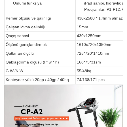
Ümumi funksiya
iPad sahibi, hidravlik so
Proqramlar: P1-P12; Əl
Kəmər ölçüsü və qalınlığı
430x2580 * 1.4mm almaz n
Çalışan lövhə qalınlığı
15mm
Qaçış sahəsi
430x1250mm
Ölçünü genişləndirmək
1610x720x1350mm
Qatlanan ölçülü
725*720*1410mm
Qablaşdırma ölçüsü (l * w * h)
168*75*31sm
G.W./N.W.
55/48kq
Konteyner yükü 20gp / 40gp / 40hq
74/138/171 pcs