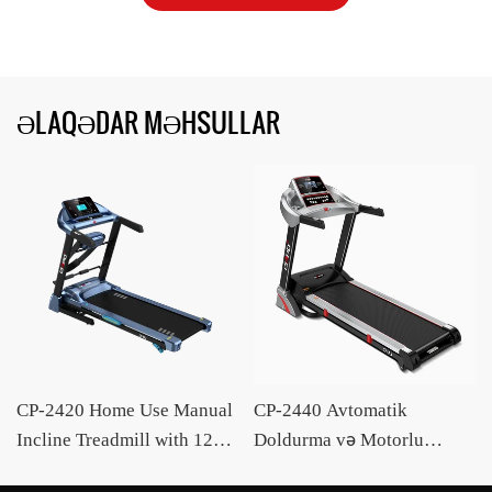
ƏLAQƏDAR MƏHSULLAR
CP-2420 Home Use Manual
CP-2440 Avtomatik
Incline Treadmill with 12
Doldurma və Motorlu
Programs OEM /ODM
Meyilli Qaçış Bandı OEM /