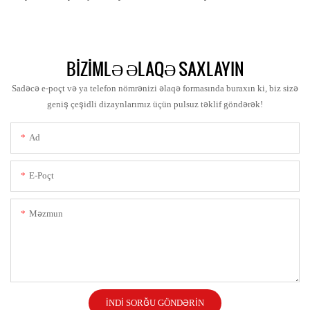
BIZIMLƏ ƏLAQƏ SAXLAYIN
Sadəcə e-poçt və ya telefon nömrənizi əlaqə formasında buraxın ki, biz sizə
geniş çeşidli dizaynlarımız üçün pulsuz təklif göndərək!
Ad
E-Poçt
Məzmun
İNDI SORĞU GÖNDƏRIN