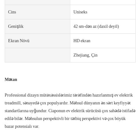
Cins
Uniseks
Genişlik
42 sm-dən az (daxil deyil)
Ekran Növü
HD ekran
Zhejiang, Çin
Mətan
Professional dizayn mütəxəssislərimiz tərəfindən hazırlanmış ev elektrik
treadmill, sənayedə çox populyardır. Məhsul dünyanın ən sərt keyfiyyət
standartlarına uyğundur. Ciaponun ev elektrik sürücüsü çox sahədə istifadə
edilə bilər. Məhsulun perspektivli bir tətbiq perspektivi və çox böyük
bazar potensialı var.