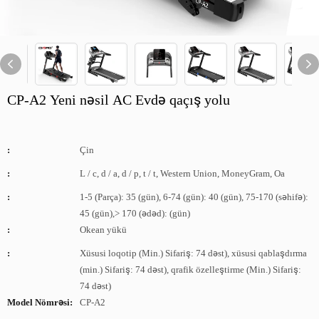
CP-A2 Yeni nəsil AC Evdə qaçış yolu
:
Çin
:
L / c, d / a, d / p, t / t, Western Union, MoneyGram, Oa
:
1-5 (Parça): 35 (gün), 6-74 (gün): 40 (gün), 75-170 (səhifə):
45 (gün),> 170 (ədəd): (gün)
:
Okean yükü
:
Xüsusi loqotip (Min.) Sifariş: 74 dəst), xüsusi qablaşdırma
(min.) Sifariş: 74 dəst), qrafik özelleştirme (Min.) Sifariş:
74 dəst)
Model Nömrəsi:
CP-A2