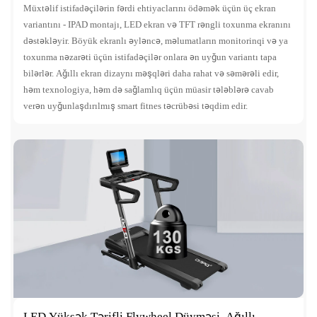
Müxtəlif istifadəçilərin fərdi ehtiyaclarını ödəmək üçün üç ekran
variantını - IPAD montajı, LED ekran və TFT rəngli toxunma ekranını
dəstəkləyir. Böyük ekranlı əyləncə, məlumatların monitorinqi və ya
toxunma nəzarəti üçün istifadəçilər onlara ən uyğun variantı tapa
bilərlər. Ağıllı ekran dizaynı məşqləri daha rahat və səmərəli edir,
həm texnologiya, həm də sağlamlıq üçün müasir tələblərə cavab
verən uyğunlaşdırılmış smart fitnes təcrübəsi təqdim edir.
LED Yüksək Tərifli Flywheel Düyməsi, Ağıllı