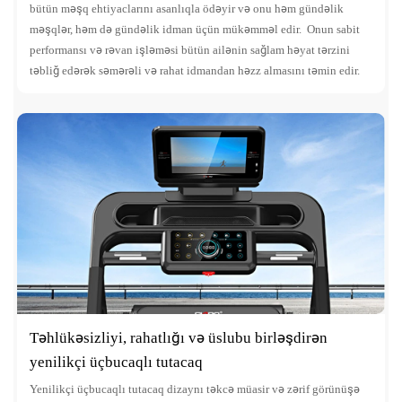
bütün məşq ehtiyaclarını asanlıqla ödəyir və onu həm gündəlik
məşqlər, həm də gündəlik idman üçün mükəmməl edir. Onun sabit
performansı və rəvan işləməsi bütün ailənin sağlam həyat tərzini
təbliğ edərək səmərəli və rahat idmandan həzz almasını təmin edir.
Təhlükəsizliyi, rahatlığı və üslubu birləşdirən
yenilikçi üçbucaqlı tutacaq
Yenilikçi üçbucaqlı tutacaq dizaynı təkcə müasir və zərif görünüşə