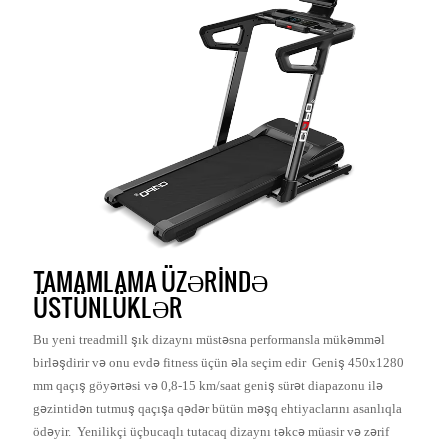
TAMAMLAMA ÜZƏRINDƏ
ÜSTÜNLÜKLƏR
Bu yeni treadmill şık dizaynı müstəsna performansla mükəmməl
birləşdirir və onu evdə fitness üçün əla seçim edir Geniş 450x1280
mm qaçış göyərtəsi və 0,8-15 km/saat geniş sürət diapazonu ilə
gəzintidən tutmuş qaçışa qədər bütün məşq ehtiyaclarını asanlıqla
ödəyir. Yenilikçi üçbucaqlı tutacaq dizaynı təkcə müasir və zərif