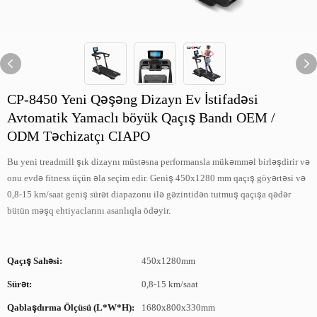
CP-8450 Yeni Qəşəng Dizayn Ev İstifadəsi
Avtomatik Yamaclı böyük Qaçış Bandı OEM /
ODM Təchizatçı CIAPO
Bu yeni treadmill şık dizaynı müstəsna performansla mükəmməl birləşdirir və
onu evdə fitness üçün əla seçim edir. Geniş 450x1280 mm qaçış göyərtəsi və
0,8-15 km/saat geniş sürət diapazonu ilə gəzintidən tutmuş qaçışa qədər
bütün məşq ehtiyaclarını asanlıqla ödəyir.
Qaçış Sahəsi:
450x1280mm
Sürət:
0,8-15 km/saat
Qablaşdırma Ölçüsü (L*W*H):
1680x800x330mm