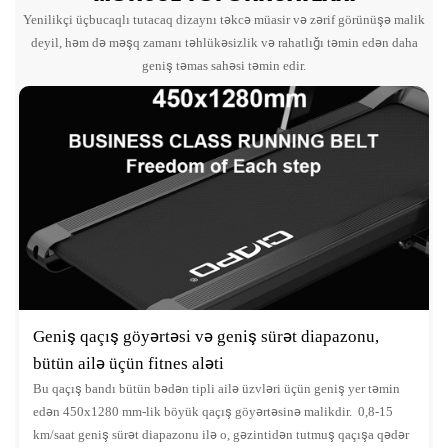
Yenilikçi üçbucaqlı tutacaq dizaynı təkcə müasir və zərif görünüşə malik
deyil, həm də məşq zamanı təhlükəsizlik və rahatlığı təmin edən daha
geniş təmas sahəsi təmin edir.
Geniş qaçış göyərtəsi və geniş sürət diapazonu,
bütün ailə üçün fitnes aləti
Bu qaçış bandı bütün bədən tipli ailə üzvləri üçün geniş yer təmin
edən 450x1280 mm-lik böyük qaçış göyərtəsinə malikdir. 0,8-15
km/saat geniş sürət diapazonu ilə o, gəzintidən tutmuş qaçışa qədər