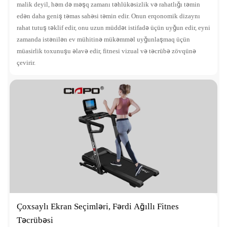
malik deyil, həm də məşq zamanı təhlükəsizlik və rahatlığı təmin
edən daha geniş təmas sahəsi təmin edir. Onun erqonomik dizaynı
rahat tutuş təklif edir, onu uzun müddət istifadə üçün uyğun edir, eyni
zamanda istənilən ev mühitinə mükəmməl uyğunlaşmaq üçün
müasirlik toxunuşu əlavə edir, fitnesi vizual və təcrübə zövqünə
çevirir.
Çoxsaylı Ekran Seçimləri, Fərdi Ağıllı Fitnes
Təcrübəsi