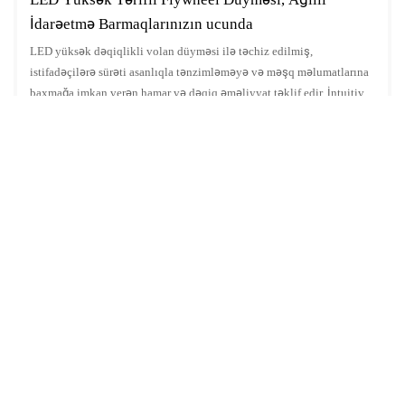
İdarəetmə Barmaqlarınızın ucunda
LED yüksək dəqiqlikli volan düyməsi ilə təchiz edilmiş,
istifadəçilərə sürəti asanlıqla tənzimləməyə və məşq məlumatlarına
baxmağa imkan verən hamar və dəqiq əməliyyat təklif edir. İntuitiv
düymə dizaynı istifadəçi dostudur, hətta yeni başlayanlar üçün də işə
başlamağı asanlaşdırır. Yüngül bədəni və maksimum istifadəçi çəkisi
130 kq olan bu treadmill təkcə evdə istifadə üçün ideal deyil, həm də
təhlükəsiz və ağıllı məşq təcrübəsi təqdim edərək hər məşqi zövqlü
və səmərəli edir.
BIZIMLƏ ƏLAQƏ SAXLAYIN
Sadəcə e-poçt və ya telefon nömrənizi əlaqə formasında buraxın ki, biz sizə
geniş çeşidli dizaynlarımız üçün pulsuz təklif göndərək!
Ad