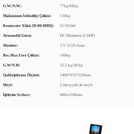
G.W./N.W.:
77kq/68kq
Maksimum İstifadəçi Çəkisi:
130kq
Konteyner Yükü 20/40/40HQ:
61/163əd
Avtomobil Gücü:
DC Mühərrik (2.0HP)
Monitor:
3.5" LCD ekran
Rec.max.user Çəkisi:
100kq
G.W/N.W:
32,5 kq/28 kq
Qablaşdırma Ölçüsü:
1400*635*220mm
Meyl:
2 səviyyəli əl meyli
İşləyən Scrface:
400x1100mm