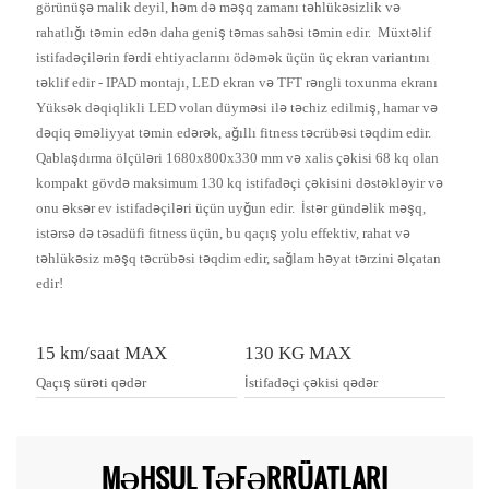
görünüşə malik deyil, həm də məşq zamanı təhlükəsizlik və
rahatlığı təmin edən daha geniş təmas sahəsi təmin edir. Müxtəlif
istifadəçilərin fərdi ehtiyaclarını ödəmək üçün üç ekran variantını
təklif edir - IPAD montajı, LED ekran və TFT rəngli toxunma ekranı
Yüksək dəqiqlikli LED volan düyməsi ilə təchiz edilmiş, hamar və
dəqiq əməliyyat təmin edərək, ağıllı fitness təcrübəsi təqdim edir.
Qablaşdırma ölçüləri 1680x800x330 mm və xalis çəkisi 68 kq olan
kompakt gövdə maksimum 130 kq istifadəçi çəkisini dəstəkləyir və
onu əksər ev istifadəçiləri üçün uyğun edir. İstər gündəlik məşq,
istərsə də təsadüfi fitness üçün, bu qaçış yolu effektiv, rahat və
təhlükəsiz məşq təcrübəsi təqdim edir, sağlam həyat tərzini əlçatan
edir!
15 km/saat MAX
130 KG MAX
Qaçış sürəti qədər
İstifadəçi çəkisi qədər
MƏHSUL TƏFƏRRÜATLARI