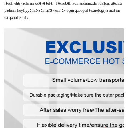
fərqli ehtiyaclarını ödəyə bilər. Təcrübəli komandamızdan başqa, gəzinti
padinin keyfiyyətinə zəmanət vermək üçün qabaqcıl texnologiya maşını
da qəbul edirik.