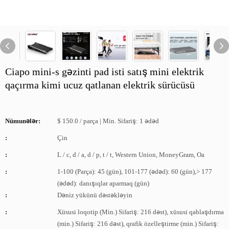
Ciapo mini-s gəzinti pad isti satış mini elektrik
qaçırma kimi ucuz qatlanan elektrik sürücüsü
Nümunələr:
$ 150.0 / parça | Min. Sifariş: 1 ədəd
:
Çin
:
L / c, d / a, d / p, t / t, Western Union, MoneyGram, Oa
:
1-100 (Parça): 45 (gün), 101-177 (ədəd): 60 (gün),> 177
(ədəd): danışıqlar aparmaq (gün)
:
Dəniz yükünü dəstəkləyin
:
Xüsusi loqotip (Min.) Sifariş: 216 dəst), xüsusi qablaşdırma
(min.) Sifariş: 216 dəst), qrafik özelleştirme (min.) Sifariş: