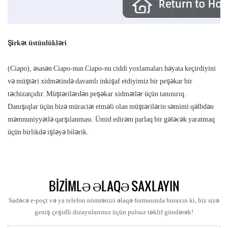
Şirkət üstünlükləri
(Ciapo), əsasən Ciapo-nun Ciapo-nu ciddi yoxlamaları həyata keçirdiyini
və müştəri xidmətində davamlı inkişaf etdiyimiz bir peşəkar bir
təchizatçıdır. Müştərilərdən peşəkar xidmətlər üçün tanınırıq.
Danışıqlar üçün bizə müraciət etməli olan müştərilərin səmimi qəlbdən
məmnuniyyətlə qarşılanması. Ümid edirəm parlaq bir gələcək yaratmaq
üçün birlikdə işləyə bilərik.
BIZIMLƏ ƏLAQƏ SAXLAYIN
Sadəcə e-poçt və ya telefon nömrənizi əlaqə formasında buraxın ki, biz sizə
geniş çeşidli dizaynlarımız üçün pulsuz təklif göndərək!