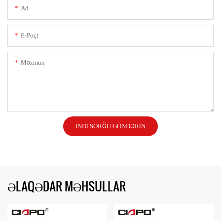
Ad
E-Poçt
Məzmun
İNDI SORĞU GÖNDƏRIN
ƏLAQƏDAR MƏHSULLAR