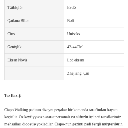
Tətbiqlər
Evdə
Qatlana Bilən
Bəli
Cins
Uniseks
Genişlik
42-44CM
Ekran Növü
Lcd ekranı
Zhejiang, Çin
Tez Baxış
Ciapo Walking padının dizaynı peşəkar bir komanda tərəfindən həyata
keçirilir. Öz keyfiyyətə nəzarət personalı və nüfuzlu üçüncü tərəflərimiz
məhsulları diqqətlə yoxladılar. Ciapo-nun gəzinti padi fərqli müştərilərin