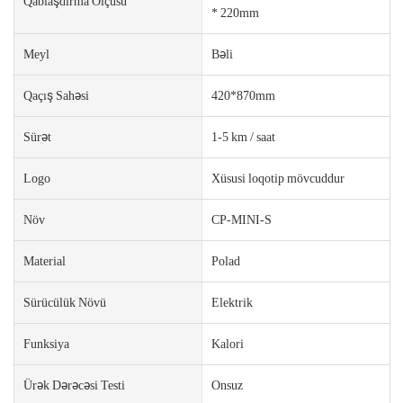
Qablaşdırma Ölçüsü
* 220mm
Meyl
Bəli
Qaçış Sahəsi
420*870mm
Sürət
1-5 km / saat
Logo
Xüsusi loqotip mövcuddur
Növ
CP-MINI-S
Material
Polad
Sürücülük Növü
Elektrik
Funksiya
Kalori
Ürək Dərəcəsi Testi
Onsuz