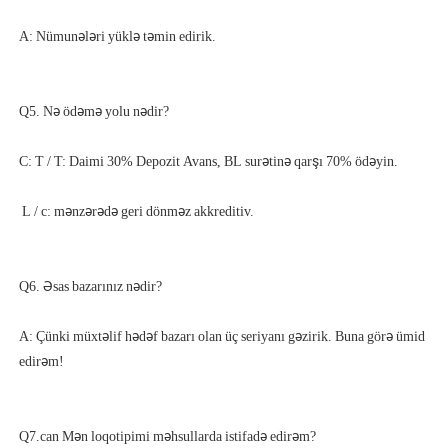
A: Çünki müxtəlif hədəf bazarı olan üç seriyanı gəzirik. Buna görə ümid 