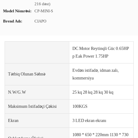
216 dəst)
Model Nömrəsi:
CP-MINI-S
Brend Adı:
CIAPO
DC Motor Reytinqli Güc 0.65HP
p Eak Power 1.75HP
Evdən istifadə, idman zalı,
Tətbiq Olunan Səhnə
kommersiya
N.W/G.W
25 kq 28 kq 28 kq 30 kq
Maksimum Istifadəçi Çəkisi
100KGS
Ekran
3 LED ekran ekranı
1080 * 650 * 220mm 1130 * 730