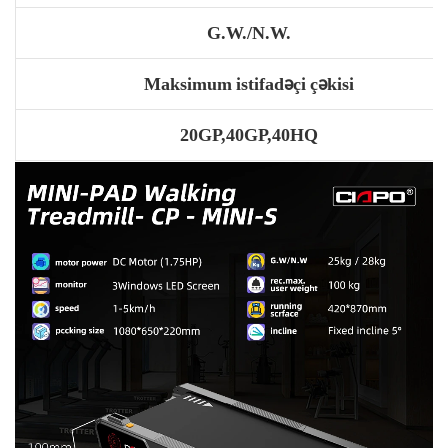
G.W./N.W.
Maksimum istifadəçi çəkisi
20GP,40GP,40HQ