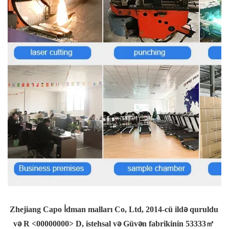
Zhejiang Capo İdman malları Co, Ltd, 2014-cü ildə quruldu 
və R <00000000> D, istehsal və Güvən fabrikinin 53333㎡ 