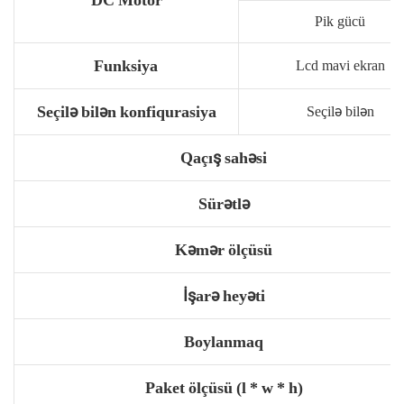
Pik gücü
Funksiya
Lcd mavi ekran
Seçilə bilən konfiqurasiya
Seçilə bilən
Qaçış sahəsi
Sürətlə
Kəmər ölçüsü
İşarə heyəti
Boylanmaq
Paket ölçüsü (l * w * h)