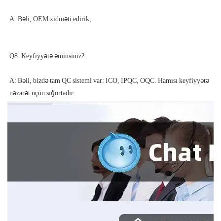
A: Bəli, bizdə tam QC sistemi var: ICO, IPQC, OQC. Hamısı keyfiyyətə 