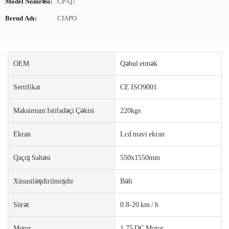
Model Nömrəsi:
CP-Q7
Brend Adı:
CIAPO
OEM
Qəbul etmək
Sertifikat
CE ISO9001
Maksimum Istifadəçi Çəkisi
220kgs
Ekran
Lcd mavi ekran
Qaçış Sahəsi
550x1550mm
Xüsusiləşdirilmişdir
Bəli
Sürət
0.8-20 km / h
Motor
1.75 DC Motor