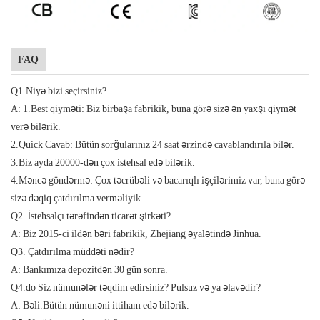
FAQ
Q1.Niyə bizi seçirsiniz?
A: 1.Best qiyməti: Biz birbaşa fabrikik, buna görə sizə ən yaxşı qiymət
verə bilərik.
2.Quick Cavab: Bütün sorğularınız 24 saat ərzində cavablandırıla bilər.
3.Biz ayda 20000-dən çox istehsal edə bilərik.
4.Məncə göndərmə: Çox təcrübəli və bacarıqlı işçilərimiz var, buna görə
sizə dəqiq çatdırılma verməliyik.
Q2. İstehsalçı tərəfindən ticarət şirkəti?
A: Biz 2015-ci ildən bəri fabrikik, Zhejiang əyalətində Jinhua.
Q3. Çatdırılma müddəti nədir?
A: Bankımıza depozitdən 30 gün sonra.
Q4.do Siz nümunələr təqdim edirsiniz? Pulsuz və ya əlavədir?
A: Bəli.Bütün nümunəni ittiham edə bilərik.