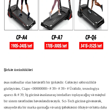
Şirkət üstünlükləri
əsas məhsullar olan hərtərəfli bir şirkətdir. Gələcəyi səbirsizliklə
gözləyirəm, Ciapo <00000000> # 39> # 39> # Ürəlidir, texnologiya
aparıcı & # 39; İş gücünə əsaslanaraq istedadları toplayacağıq və məqbul
bir sistem tərəfindən həvəsləndirəcəyik. Sci-Tech gücünə güvənərək,
sənayedə əla bir marka qurmağa və satış şəbəkəsini ölkəyə və hətta daha