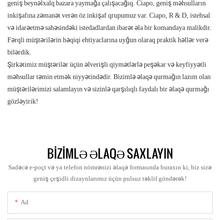
geniş beynəlxalq bazara yaymağa çalışacağıq. Ciapo, geniş məhsulların
inkişafına zəmanət verən öz inkişaf qrupumuz var. Ciapo, R & D, istehsal
və idarəetmə sahəsindəki istedadlardan ibarət əla bir komandaya malikdir.
Fərqli müştərilərin həqiqi ehtiyaclarına uyğun olaraq praktik həllər verə
bilərdik.
Şirkətimiz müştərilər üçün əlverişli qiymətlərlə peşəkar və keyfiyyətli
məhsullar təmin etmək niyyətindədir. Bizimlə əlaqə qurmağın lazım olan
müştərilərimizi salamlayın və sizinlə qarşılıqlı faydalı bir əlaqə qurmağı
gözləyirik!
BIZIMLƏ ƏLAQƏ SAXLAYIN
Sadəcə e-poçt və ya telefon nömrənizi əlaqə formasında buraxın ki, biz sizə
geniş çeşidli dizaynlarımız üçün pulsuz təklif göndərək!
Ad