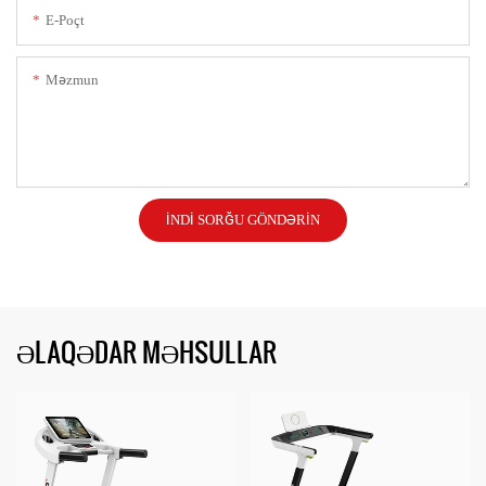
E-Poçt
Məzmun
İNDI SORĞU GÖNDƏRIN
ƏLAQƏDAR MƏHSULLAR