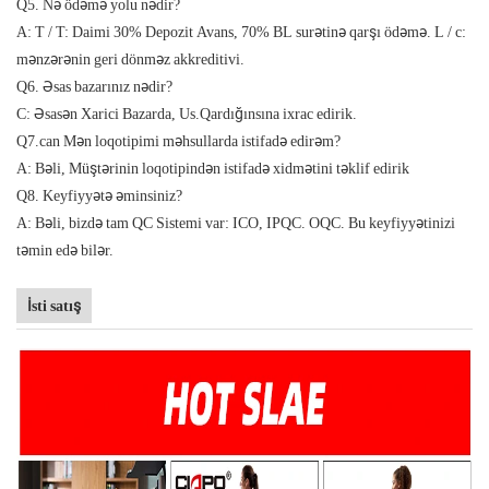
Q5. Nə ödəmə yolu nədir?
A: T / T: Daimi 30% Depozit Avans, 70% BL surətinə qarşı ödəmə. L / c:
mənzərənin geri dönməz akkreditivi.
Q6. Əsas bazarınız nədir?
C: Əsasən Xarici Bazarda, Us.Qardığınsına ixrac edirik.
Q7.can Mən loqotipimi məhsullarda istifadə edirəm?
A: Bəli, Müştərinin loqotipindən istifadə xidmətini təklif edirik
Q8. Keyfiyyətə əminsiniz?
A: Bəli, bizdə tam QC Sistemi var: ICO, IPQC. OQC. Bu keyfiyyətinizi
təmin edə bilər.
İsti satış