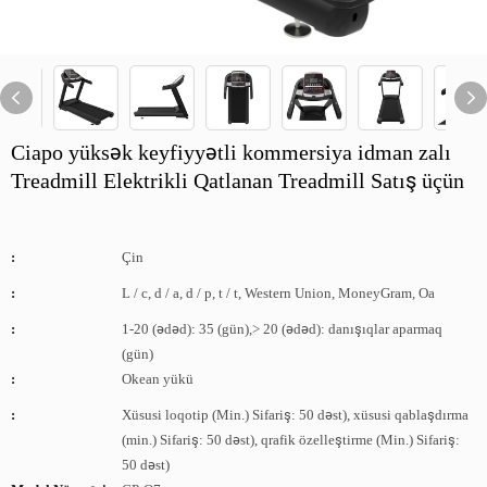
Ciapo yüksək keyfiyyətli kommersiya idman zalı
Treadmill Elektrikli Qatlanan Treadmill Satış üçün
:
Çin
:
L / c, d / a, d / p, t / t, Western Union, MoneyGram, Oa
:
1-20 (ədəd): 35 (gün),> 20 (ədəd): danışıqlar aparmaq
(gün)
:
Okean yükü
:
Xüsusi loqotip (Min.) Sifariş: 50 dəst), xüsusi qablaşdırma
(min.) Sifariş: 50 dəst), qrafik özelleştirme (Min.) Sifariş:
50 dəst)