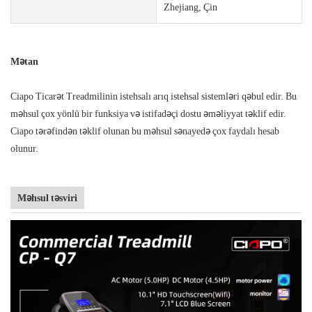
Zhejiang, Çin
Mətan
Ciapo Ticarət Treadmilinin istehsalı arıq istehsal sistemləri qəbul edir. Bu
məhsul çox yönlü bir funksiya və istifadəçi dostu əməliyyat təklif edir.
Ciapo tərəfindən təklif olunan bu məhsul sənayedə çox faydalı hesab
olunur.
Məhsul təsviri