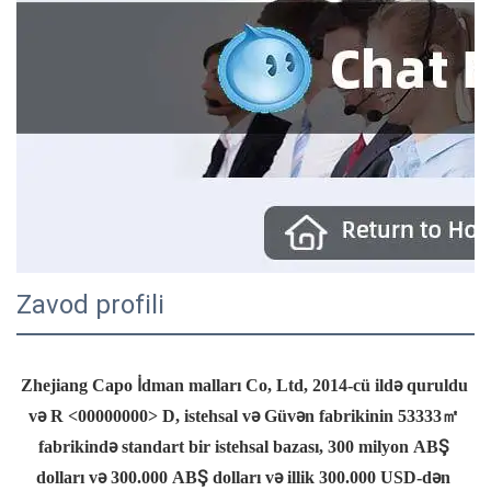
Zavod profili
Zhejiang Capo İdman malları Co, Ltd, 2014-cü ildə quruldu 
və R <00000000> D, istehsal və Güvən fabrikinin 53333㎡ 
fabrikində standart bir istehsal bazası, 300 milyon ABŞ 
dolları və 300.000 ABŞ dolları və illik 300.000 USD-dən 