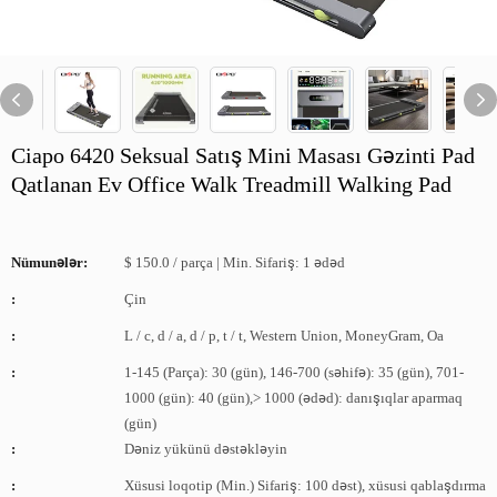
Ciapo 6420 Seksual Satış Mini Masası Gəzinti Pad
Qatlanan Ev Office Walk Treadmill Walking Pad
Nümunələr:
$ 150.0 / parça | Min. Sifariş: 1 ədəd
:
Çin
:
L / c, d / a, d / p, t / t, Western Union, MoneyGram, Oa
:
1-145 (Parça): 30 (gün), 146-700 (səhifə): 35 (gün), 701-
1000 (gün): 40 (gün),> 1000 (ədəd): danışıqlar aparmaq
(gün)
:
Dəniz yükünü dəstəkləyin
:
Xüsusi loqotip (Min.) Sifariş: 100 dəst), xüsusi qablaşdırma