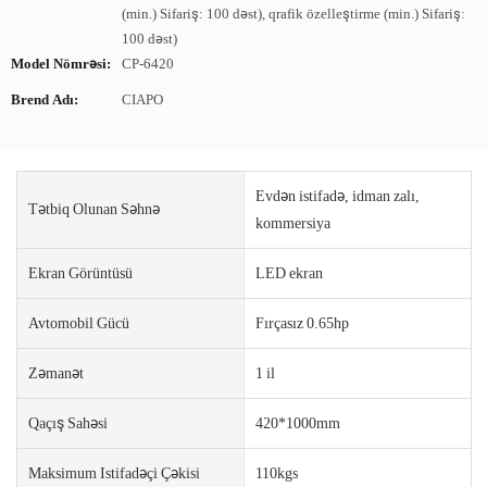
(min.) Sifariş: 100 dəst), qrafik özelleştirme (min.) Sifariş:
100 dəst)
Model Nömrəsi:
CP-6420
Brend Adı:
CIAPO
Evdən istifadə, idman zalı,
Tətbiq Olunan Səhnə
kommersiya
Ekran Görüntüsü
LED ekran
Avtomobil Gücü
Fırçasız 0.65hp
Zəmanət
1 il
Qaçış Sahəsi
420*1000mm
Maksimum Istifadəçi Çəkisi
110kgs