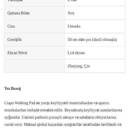
Qatlana Bilən
Yox
Cins
Uniseks
Genişlik
50 sm-dən çox (daxil olmaqla)
Ekran Növü
Lcd ekranı
Zhejiang, Çin
Tez Baxış
Ciapo Walking Pad ən yaxşı keyfiyyətli materiallardan və aparıcı
texnikalardan istifadə etməklə edilir. Beynəlxalq keyfiyyət standartlarına
uyğundur. Gəzinti padimiz çoxsaylı sənaye və sahələrin ehtiyaclarına
cavab verir. Məhsul qlobal bazardakı müştərilər tərəfindən təriflənib və