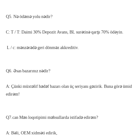
A: Çünki müxtəlif hədəf bazarı olan üç seriyanı gəzirik. Buna görə ümid 