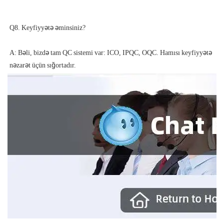
A: Bəli, bizdə tam QC sistemi var: ICO, IPQC, OQC. Hamısı keyfiyyətə 