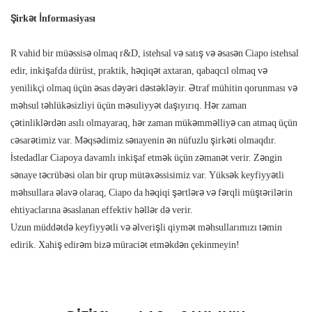
Şirkət İnformasiyası
R vahid bir müəssisə olmaq r&D, istehsal və satış və əsasən Ciapo istehsal
edir, inkişafda dürüst, praktik, həqiqət axtaran, qabaqcıl olmaq və
yenilikçi olmaq üçün əsas dəyəri dəstəkləyir. Ətraf mühitin qorunması və
məhsul təhlükəsizliyi üçün məsuliyyət daşıyırıq. Hər zaman
çətinliklərdən asılı olmayaraq, hər zaman mükəmməlliyə can atmaq üçün
cəsarətimiz var. Məqsədimiz sənayenin ən nüfuzlu şirkəti olmaqdır.
İstedadlar Ciapoya davamlı inkişaf etmək üçün zəmanət verir. Zəngin
sənaye təcrübəsi olan bir qrup mütəxəssisimiz var. Yüksək keyfiyyətli
məhsullara əlavə olaraq, Ciapo da həqiqi şərtlərə və fərqli müştərilərin
ehtiyaclarına əsaslanan effektiv həllər də verir.
Uzun müddətdə keyfiyyətli və əlverişli qiymət məhsullarımızı təmin
edirik. Xahiş edirəm bizə müraciət etməkdən çekinmeyin!