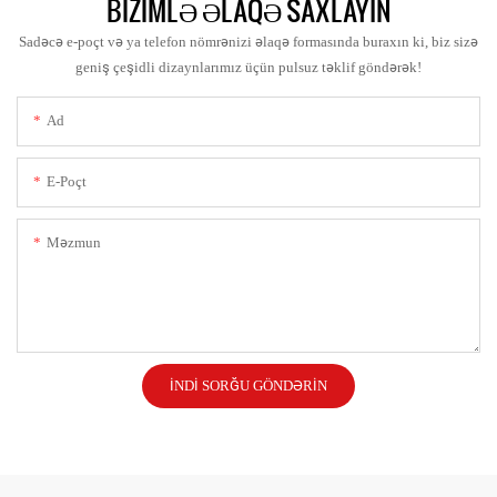
BIZIMLƏ ƏLAQƏ SAXLAYIN
Sadəcə e-poçt və ya telefon nömrənizi əlaqə formasında buraxın ki, biz sizə
geniş çeşidli dizaynlarımız üçün pulsuz təklif göndərək!
Ad
E-Poçt
Məzmun
İNDI SORĞU GÖNDƏRIN