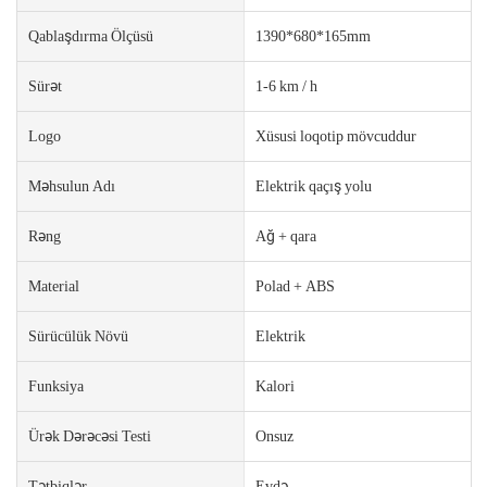
Qablaşdırma Ölçüsü
1390*680*165mm
Sürət
1-6 km / h
Logo
Xüsusi loqotip mövcuddur
Məhsulun Adı
Elektrik qaçış yolu
Rəng
Ağ + qara
Material
Polad + ABS
Sürücülük Növü
Elektrik
Funksiya
Kalori
Ürək Dərəcəsi Testi
Onsuz
Tətbiqlər
Evdə