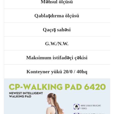
Məhsul ölçüsü
Qablaşdırma ölçüsü
Qaçış sahəsi
G.W./N.W.
Maksimum istifadəçi çəkisi
Konteyner yükü 20/0 / 40hq