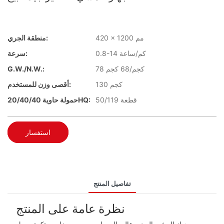
420 × 1200 مم
منطقة الجري:
0.8-14 كم/ساعة
سرعة:
78 كجم/68 كجم
G.W./N.W.:
130 كجم
أقصى وزن للمستخدم:
50/119 قطعة
حمولة حاوية 20/40/40HQ:
استفسار
تفاصيل المنتج
نظرة عامة على المنتج