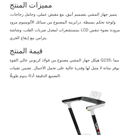
مميزات المنتج
يتميز جهاز المشي بتصميم أنيق، مع مقبض عملي، وحامل زجاجات،
ولوحة تحكم بسيطة. درابزينه المصنوع من سبائك الألومنيوم مزود
بمستشعرات لمعدل ضربات القلب، وشاشة LCD مزودة بضوء تنفس
يتزامن مع إيقاع الجري.
قيمة المنتج
هيكل جهاز المشي مصنوع من فولاذ كربوني عالي القوة Q235، مما
يوفر متانة لا مثيل لها وقدرة عالية على تحمل الأحمال. تضمن تقنيات
التصنيع الدقيقة أداءً يدوم طويلًا.