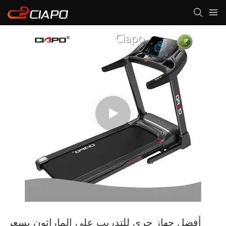
أفضل جهاز جري للتدريب على الماراثون بسعر