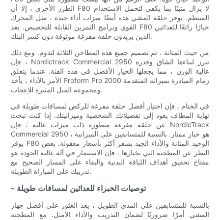
الطرز الأخرى ، إلا أن F80 لا يزال متينًا بما يكفي لتحمل الاستخدام
المنتظم. يوفر حلقة المشي هذه أيضًا ميزات أداء جيدة ، مثل المحرك
القوي وبرامج التمرين القابلة للتخصيص. يعد F80 خيارًا رائعًا للعدائين
الذين يريدون حلقة مفرغة موثوقة دون كسر البنك.
من حيث المتانة ، تم تصميم جميع هذه المطاحن الثلاثة لتدوم. ومع ذلك
، فإن Nordictrack Commercial 2950 تبرز لبناءها الشاق وقدرة
عالية الوزن ، مما يجعلها الخيار الأفضل في هذه الفئة. عندما يتعلق
الأمر بالأداء ، يأخذ Proform Pro 2000 زمام المبادرة بميزاته المتقدمة
ومجموعة الميل المثيرة للإعجاب.
في الختام ، فإن اختيار أفضل حلقة مفرغة للركض لمسافات طويلة في
نهاية المطاف يعود إلى تفضيلاتك الشخصية وميزانيتك. إذا كنت تبحث
عن حلقة مفرغة متطورة ذات ميزات عالية ، فإن NordicTrack
Commercial 2950 هو خيار ممتاز. بالنسبة للمتسابقين على الميزانية ،
يوفر F80 الوحيد المتانة والأداء الجيد بسعر أكثر بأسعار معقولة. بغض
النظر عن المطحنة التي تختارها ، فإن الاستثمار في آلة عالية الجودة هو
مفتاح تحقيق أهداف اللياقة البدنية والبقاء على المسار الصحيح مع
تدريبك على المباراة الطويلة.
- توصيات الخبراء للعدائين لمسافات طويلة
بالنسبة للمتسابقين على المدى الطويل ، يعد العثور على أفضل جهاز
المشي أمرًا ضروريًا لضمان التدريب والأداء الأمثل. مع المطحنة