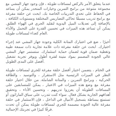
عندما يتعلق الأمر بالركض لمسافات طويلة ، فإن وجود جهاز المشي مع
مجموعة متنوعة من برامج التمرين وخيارات المنحدر يمكن أن يساعد
في الحفاظ على تحدي التدريبات الخاصة بك. ابحث عن حلقة مفرغة
مع برامج تدريب مسبقًا تحاكي التضاريس المختلفة ومستويات الكثافة ،
بالإضافة إلى تعديلات الميل اليدوية لتقليد الجري في الهواء الطلق.
يمكن أن تساعد هذه الميزات في تحسين القدرة على التحمل والأداء
العام كعداء لمسافات طويلة.
أخيرًا ، ضع في اعتبارك المتانة الكلية وجودة جهاز المشي عند إجراء
اختيارك. ابحث عن حلقة مفرغة ذات علامة تجارية ذات سمعة طيبة
وتغطية ضمان قوية لضمان حماية استثمارك. ستستمر جهاز المشي
عالي الجودة المصمم بمواد متينة لفترة أطول ويوفر تجربة تشغيل
أفضل على المدى الطويل.
في الختام ، يتضمن اختيار أفضل حلقة مفرغة للجري لمسافات طويلة
النظر في الميزات الرئيسية مثل الاستقرار ، والتوسيد ، والطاقة
الحركية ، وبرامج التمرين ، والمتانة الشاملة. من خلال اختيار حلقة
مفرغة مع وضع هذه الميزات في الاعتبار ، يمكن للمتسابقين على
المسافات الطويلة أن يعززوا تدريبهم ، وتحسين الأداء ، وتحقيق
أهدافهم الجارية بشكل فعال. سواء كنت تتدرب على سباق الماراثون أو
تستمتع ببساطة بتسجيل الأميال في الداخل ، فإن الاستثمار في حلقة
مفرغة عالية الجودة مصممة للجري لمسافات طويلة يمكن أن تحدث
فرقًا كبيرًا في تجربتك الإجمالية.