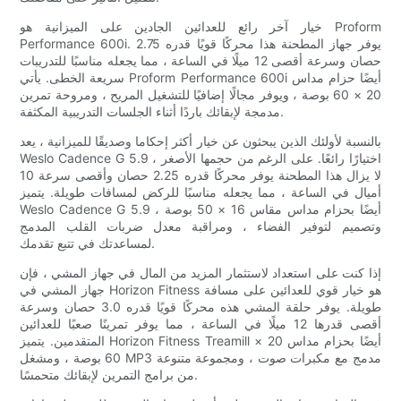
خيار آخر رائع للعدائين الجادين على الميزانية هو Proform
Performance 600i. يوفر جهاز المطحنة هذا محركًا قويًا قدره 2.75
حصان وسرعة أقصى 12 ميلًا في الساعة ، مما يجعله مناسبًا للتدريبات
سريعة الخطى. يأتي Proform Performance 600i أيضًا حزام مداس
20 × 60 بوصة ، ويوفر مجالًا إضافيًا للتشغيل المريح ، ومروحة تمرين
مدمجة لإبقائك باردًا أثناء الجلسات التدريبية المكثفة.
بالنسبة لأولئك الذين يبحثون عن خيار أكثر إحكاما وصديقًا للميزانية ، يعد
Weslo Cadence G 5.9 اختيارًا رائعًا. على الرغم من حجمها الأصغر ،
لا يزال هذا المطحنة يوفر محركًا قدره 2.25 حصان وأقصى سرعة 10
أميال في الساعة ، مما يجعله مناسبًا للركض لمسافات طويلة. يتميز
Weslo Cadence G 5.9 أيضًا بحزام مداس مقاس 16 × 50 بوصة ،
وتصميم لتوفير الفضاء ، ومراقبة معدل ضربات القلب المدمج
لمساعدتك في تتبع تقدمك.
إذا كنت على استعداد لاستثمار المزيد من المال في جهاز المشي ، فإن
جهاز المشي في Horizon Fitness هو خيار قوي للعدائين على مسافة
طويلة. يوفر حلقة المشي هذه محركًا قويًا قدره 3.0 حصان وسرعة
أقصى قدرها 12 ميلًا في الساعة ، مما يوفر تمرينًا صعبًا للعدائين
المتقدمين. يتميز Horizon Fitness Treamill أيضًا بحزام مداس 20 ×
60 بوصة ، ومشغل MP3 مدمج مع مكبرات صوت ، ومجموعة متنوعة
من برامج التمرين لإبقائك متحمسًا.