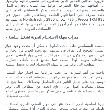
ضروريًا للعدائين الجادين الذين يتطلعون إلى تحسين أدائهم والوصول
إلى أهدافهم. من خلال النظر في عوامل مثل المتانة ، وقدرات الميل
والسرعة ، وميزات التدريب المتقدمة ، يمكن للمتسابقين العثور على
حلقة مفرغة تلبي احتياجاتهم الخاصة وتساعدهم على التفوق في
تدريبهم. تعد Nordictrack التجارية 2950 و F85 و Precor TRM 835
مجرد أمثلة قليلة من أهم أجهزة المطاحن الموصى بها للعدائين على
المسافات الطويلة. الجري سعيد!
- ميزات سهلة الاستخدام لتجربة تشغيل سلسة
بالنسبة للمتسابقين على المدى الطويل ، يمكن أن يحدث وجود جهاز
المشي الصحيح كل الفرق في تدريبهم. مع وجود العديد من الخيارات
في السوق ، قد يكون من الساحق اختيار أفضل جهاز المشي للجري
لمسافات طويلة. لهذا السبب قمنا بتجميع قائمة بأعلى اختيارات
المطحنة التي توفر ميزات سهلة الاستخدام لتجربة تشغيل سلسة.
واحدة من أهم الميزات التي يجب مراعاتها عند اختيار جهاز المشي
للركض لمسافات طويلة هو نظام الوسائد. سيساعد المطحنة ذات نظام
توسيد جيد على تقليل التأثير على المفاصل وعضلاتك ، مما يتيح لك
تشغيل مسافات أطول دون إزعاج. ابحث عن المطاحن التي توفر
إعدادات وسادة قابلة للتعديل حتى تتمكن من تخصيص مستوى الدعم
لتناسب تفضيلاتك.
ميزة أساسية أخرى للبحث عنها في جهاز المشي للجري لمسافات
طويلة هي محرك قوي. سيوفر المحرك القوي أداءً سلسًا ومتسقًا ،