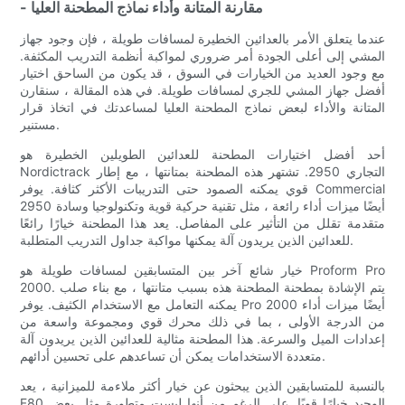
- مقارنة المتانة وأداء نماذج المطحنة العليا
عندما يتعلق الأمر بالعدائين الخطيرة لمسافات طويلة ، فإن وجود جهاز
المشي إلى أعلى الجودة أمر ضروري لمواكبة أنظمة التدريب المكثفة.
مع وجود العديد من الخيارات في السوق ، قد يكون من الساحق اختيار
أفضل جهاز المشي للجري لمسافات طويلة. في هذه المقالة ، سنقارن
المتانة والأداء لبعض نماذج المطحنة العليا لمساعدتك في اتخاذ قرار
مستنير.
أحد أفضل اختيارات المطحنة للعدائين الطويلين الخطيرة هو
Nordictrack التجاري 2950. تشتهر هذه المطحنة بمتانتها ، مع إطار
قوي يمكنه الصمود حتى التدريبات الأكثر كثافة. يوفر Commercial
2950 أيضًا ميزات أداء رائعة ، مثل تقنية حركية قوية وتكنولوجيا وسادة
متقدمة تقلل من التأثير على المفاصل. يعد هذا المطحنة خيارًا رائعًا
للعدائين الذين يريدون آلة يمكنها مواكبة جداول التدريب المتطلبة.
خيار شائع آخر بين المتسابقين لمسافات طويلة هو Proform Pro
2000. يتم الإشادة بمطحنة المطحنة هذه بسبب متانتها ، مع بناء صلب
يمكنه التعامل مع الاستخدام الكثيف. يوفر Pro 2000 أيضًا ميزات أداء
من الدرجة الأولى ، بما في ذلك محرك قوي ومجموعة واسعة من
إعدادات الميل والسرعة. هذا المطحنة مثالية للعدائين الذين يريدون آلة
متعددة الاستخدامات يمكن أن تساعدهم على تحسين أدائهم.
بالنسبة للمتسابقين الذين يبحثون عن خيار أكثر ملاءمة للميزانية ، يعد
F80 الوحيد خيارًا قويًا. على الرغم من أنها ليست متطورة مثل بعض