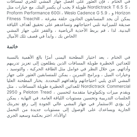
في الختام ، فإن العثور على أفضل جهاز المشي للجري لمسافات
طويلة لا يجب أن يكسر البنك. مع خيارات مثل Nordictrack T 6.5 S ،
Proform Performance 600i ، Weslo Cadence G 5.9 ، و Horizon
Fitness Treachill ، يمكن أن يجد المتسابقون الجادون حلقة مفرغة
صديقة للميزانية تلبي احتياجاتهم وتساعدهم على تحقيق أهداف اللياقة
البدنية. لذا ، قم بربط الأحذية الرياضية ، والقفز على جهاز المشي
الخاص بك ، وابدأ في قصف تلك الأميال!
خاتمة
في الختام ، يعد اختيار المطحنة اليمنى أمرًا بالغ الأهمية بالنسبة
للعدائين الخطيرة طويلة المسافات الذين يتطلعون إلى تعزيز تدريبهم
وأدائهم. من خلال النظر في عوامل مثل الطاقة الحركية ، والتوسيد ،
وخيارات الميل ، وبرامج التمرين ، يمكن للمتسابقين العثور على جهاز
المشي الذي يلبي احتياجاتهم وأهدافهم المحددة. يختار المطحنة العليا
للعدائين الخطيرة طويلة المسافات ، مثل Nordictrack Commercial
2950 و Peloton Tread ، ويقدم ميزات وتكنولوجيا متقدمة لتحسين
الجلسات التدريبية وتحسين مستويات اللياقة العامة. في النهاية ، يمكن
أن يؤدي الاستثمار في جهاز المشي عالي الجودة إلى رفع تجربتك
الجارية ويساعدك على الوصول إلى مستويات جديدة من التحمل
والأداء. اختر بحكمة وسعيد الجري!