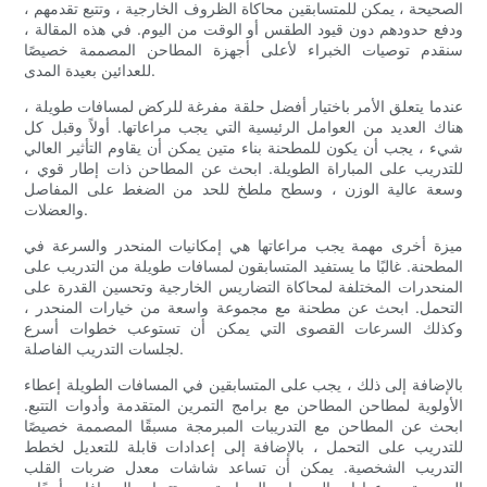
الصحيحة ، يمكن للمتسابقين محاكاة الظروف الخارجية ، وتتبع تقدمهم ،
ودفع حدودهم دون قيود الطقس أو الوقت من اليوم. في هذه المقالة ،
سنقدم توصيات الخبراء لأعلى أجهزة المطاحن المصممة خصيصًا
للعدائين بعيدة المدى.
عندما يتعلق الأمر باختيار أفضل حلقة مفرغة للركض لمسافات طويلة ،
هناك العديد من العوامل الرئيسية التي يجب مراعاتها. أولاً وقبل كل
شيء ، يجب أن يكون للمطحنة بناء متين يمكن أن يقاوم التأثير العالي
للتدريب على المباراة الطويلة. ابحث عن المطاحن ذات إطار قوي ،
وسعة عالية الوزن ، وسطح ملطخ للحد من الضغط على المفاصل
والعضلات.
ميزة أخرى مهمة يجب مراعاتها هي إمكانيات المنحدر والسرعة في
المطحنة. غالبًا ما يستفيد المتسابقون لمسافات طويلة من التدريب على
المنحدرات المختلفة لمحاكاة التضاريس الخارجية وتحسين القدرة على
التحمل. ابحث عن مطحنة مع مجموعة واسعة من خيارات المنحدر ،
وكذلك السرعات القصوى التي يمكن أن تستوعب خطوات أسرع
لجلسات التدريب الفاصلة.
بالإضافة إلى ذلك ، يجب على المتسابقين في المسافات الطويلة إعطاء
الأولوية لمطاحن المطاحن مع برامج التمرين المتقدمة وأدوات التتبع.
ابحث عن المطاحن مع التدريبات المبرمجة مسبقًا المصممة خصيصًا
للتدريب على التحمل ، بالإضافة إلى إعدادات قابلة للتعديل لخطط
التدريب الشخصية. يمكن أن تساعد شاشات معدل ضربات القلب