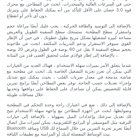
حتى في السرعات العالية والمنحدرات. ابحث عن المطاحن مع محرك
قوة 3.0 حصان على الأقل للتأكد من أنه يمكنك الحفاظ على وتيرتك
دون أي تأخر أو انقطاع.
بالإضافة إلى التوسيد والطاقة الحركية ، يجب عليك أيضًا مراعاة حجم
واستقرار سطح المطحنة. ستمنحك سطح السفينة الطويل والعريض
مساحة كبيرة لتشغيلها بشكل مريح بطول خطوتك ، في حين أن الإطار
القوي سيوفر الاستقرار ودعم التدريبات المكثفة. ابحث عن طاحونة
بحجم سطح السفينة لا يقل عن 60 بوصة في الطول وعرض 20 بوصة
، بالإضافة إلى إطار فولاذي صلب لتحقيق أقصى قدر من المتانة.
عندما يتعلق الأمر بميزات سهلة الاستخدام ، فهناك العديد من الخيارات
التي يمكن أن تعزز تجربة التشغيل الخاصة بك. ابحث عن مطحنة مع
شاشة مدمجة في معدل ضربات القلب ، بحيث يمكنك تتبع شدتك
وإجراء تعديلات حسب الحاجة. توفر بعض المطاحن أيضًا برامج تمرين
قابلة للتخصيص يمكن أن تساعدك على الحفاظ على دوافعها وتحديها
خلال مسافات طويلة.
بالإضافة إلى ذلك ، ضع في اعتبارك راحة وحدة التحكم في المطحنة
وضوابطها. ابحث عن أجهزة المطاحن مع واجهة سهلة الاستخدام تتيح
لك تعديل سرعتك وإعدادات الميل بسهولة ، بالإضافة إلى خيارات
الترفيه مثل الموسيقى أو البرامج التلفزيونية. يمكن لميزات مثل اتصال
Bluetooth ومنافذ USB أيضًا تعزيز تجربة التمرين من خلال السماح لك
ببث الوسائط المفضلة لديك أو المزامنة مع تطبيقات اللياقة.