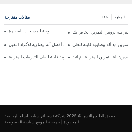
مقالات مقترحة
الموارد
FAQ
أفضل 5 آلات بيضاوية مضغوطة للمساحات الصغيرة
 احترافية لروتين التمرين الخاص بك
لتمرين مع آلة بيضاوية قابلة للطي
الدليل النهائي لإيجاد أفضل آلة بيضاوية للأفراد الثقيل
لمدمج: آلة التمرين المنزلية النهائية
الحل النهائي لتوفير الفضاء: آلات بيضاوية قابلة للطي للتدريبات المنزلية
حقوق الطبع والنشر © 2025 شركة تشجيانغ سيابو للسلع الرياضية
المحدودة |
خريطة الموقع
سياسة الخصوصية