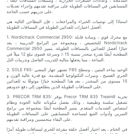
المدمجة ، وعدادات السعرات الحرارية ، ومتتبعات المسافات أيضًا ،
المتسابقين في المسافات الطويلة على مراقبة تقدمهم وإجراء تعديلات
على تدريبهم حسب الحاجة.
استنادًا إلى توصيات الخبراء والمراجعات ، فإن المطاحن التالية هي
أفضل اختيارات للعدائين الطويلة في المسافات الطويلة:
1. Nordictrack Commercial 2950: مع محرك قوي ، وسادة قابلة
للتخصيص ، ومجموعة من البرامج التدريبية ، يعد Nordictrack
Commercial 2950 خيارًا أفضل للعدائين بالمسافات الطويلة. يتميز
المطحنة أيضًا بقدرة منحدر بنسبة 15 ٪ وسرعة قصوى تبلغ 12 ميلاً في
الساعة ، مما يجعلها مثالية للتدريب الفاصل وتدريبات التل.
2. SOLE F85: تشتهر جهاز المشي F85 الوحيد ببناءه المتين ، وسطح
الجري الفسيح ، وميزات التكنولوجيا المتقدمة. مع قدرة عالية الوزن و
15 مستوى من المنحدر ، يعد هذا المطحنة خيارًا موثوقًا به للعدائين
على المسافات الطويلة الذين يتطلعون إلى دفع حدودهم.
3. PRECOR TRM 835: يوفر Precor TRM 835 Treamill تجربة
تشغيل سلسة وطبيعية ، وذلك بفضل مكوناته عالية الجودة ونظام
امتصاص الصدمات المتقدم. يتميز المطحنة أيضًا بمجموعة من برامج
التمرين وأدوات التتبع لمساعدة المتسابقين على المسافات الطويلة
على البقاء متحمسين ومراقبة تقدمهم.
في الختام ، يعد اختيار أفضل حلقة مفرغة للجري لمسافات طويلة أمرًا