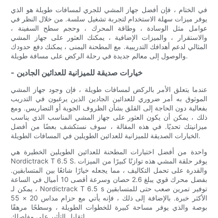
في الختام ، فإن أفضل جهاز المشي للجري لمسافات طويلة هو الذي
يوفر ميزات سهلة الاستخدام لتجربة تشغيل سلسة. من خلال النظر في
عوامل مثل الوسادة ، وطاقة المحرك ، وحجم سطح السفينة ،
والاستقرار ، والميزات الإضافية ، يمكنك العثور على جهاز المشي
المثالي لدعم أهدافك التدريبية. مع المطحنة اليمنى ، يمكنك دفع حدودك
والوصول إلى معالم جديدة في رحلة الركض على مسافة طويلة.
- خيارات صديقة للميزانية للعدائين الجادين
عندما يتعلق الأمر بالركض لمسافات طويلة ، فإن وجود جهاز المشي
الموثوق به أمر ضروري للعدائين الجادين الذين يرغبون في التدريب
بفعالية دون الحاجة إلى القلق بشأن الظروف الجوية أو التضاريس. ومع
ذلك ، يمكن أن يكون العثور على جهاز المشي المناسب الذي يناسب
ميزانيتك تحديًا. في هذه المقالة ، سوف نستكشف بعضًا من أفضل
الخيارات الصديقة للميزانية للعدائين الطويلين في المسافات الطويلة.
واحدة من أفضل اختيارات المطحنة للعدائين الطويلين الخطيرة هي
Nordictrack T 6.5 S. يوفر حلقة المشي هذه توازنًا كبيرًا من الميزات
والقدرة على تحمل التكاليف ، مما يجعله خيارًا شائعًا بين المتسابقين.
بفضل محرك قوي يبلغ 2.6 حصان وسرعة أقصى 10 أميال في الساعة
، يمكن لـ Nordictrack T 6.5 s توفير تمرين صعب حتى للمتسابقين
الأكثر خبرة. بالإضافة إلى ذلك ، فإنه يأتي مع حزام مداس 20 × 55
بوصة والذي يوفر مساحة كبيرة للخطوات الطويلة ، وسطحًا مرهقًا
لتقليل التأثير على مفاصلك.