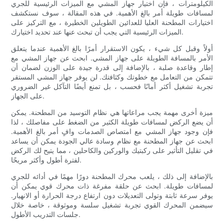
الكيلومترات ، فإن اختيار جهاز المشي مع الميزات الرئيسية للجري
لمسافات طويلة أمر بالغ الأهمية. في هذه المقالة ، سوف نستكشف
اختيارات المطحنة العليا للعدائين الطويلين الخطيرة ، مع التركيز على
الميزات الرئيسية التي يجب أن تبحث عنها عند تحديد اختيارك.
أولاً وقبل كل شيء ، يكون الاستقرار أمرًا بالغ الأهمية عندما يتعلق
الأمر بالمسافة الطويلة على جهاز المشي. ابحث عن جهاز المشي مع
إطار وقاعدة صلبة ، بالإضافة إلى قدرة جيدة على الوزن لضمان أن
تتمكن من التعامل مع خطوتك وكثافتك. لن يوفر جهاز المشي المستقر
تجربة تشغيل أكثر أمانًا فحسب ، بل تمنع أيضًا التآكل غير الضروري
على الجهاز.
ميزة أخرى مهمة يجب مراعاتها هي نظام التوسيد من المطحنة. يمكن
أن يضع الركض لمسافات طويلة الكثير من الضغط على مفاصلك ، لذا
فإن وجود جهاز المشي مع امتصاص الصدمات وافٍ أمر بالغ الأهمية.
ابحث عن جهاز المطحنة مع نظام وسادة عالي الجودة يمكن أن يساعد
في تقليل التأثير على ركبتيك والوركين والكاحلين ، مما يتيح لك الركض
لفترة أطول وأكثر مريحًا.
بالإضافة إلى ذلك ، يلعب محرك المطحنة دورًا مهمًا في أدائه للجري
لمسافات طويلة. ابحث عن حلقة مفرغة ذات محرك قوي يمكن أن
يوفر سرعة ثابتة وتولى التعديلات دون ارتفاع درجة الحرارة أو الانهيار.
سيضمن المحرك القوي تجربة تشغيل سلسة وموثوقة ، خاصة خلال
جلسات التدريب الأطول.