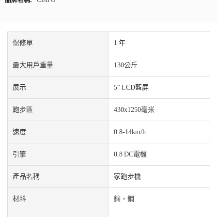
保修單
1 年
最大用戶重量
130公斤
展示
5“ LCD藍屏
跑步區
430x1250毫米
速度
0.8-14km/h
引擎
0.8 DC電機
產品名稱
家跑步機
材料
鋼，鋼