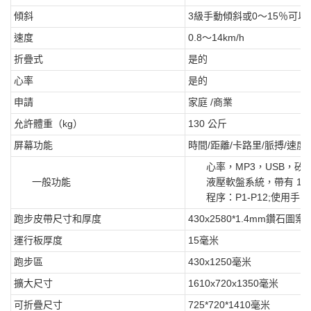
傾斜
3級手動傾斜或0〜15％可
速度
0.8〜14km/h
折疊式
是的
心率
是的
申請
家庭 /商業
允許體重（kg）
130 公斤
屏幕功能
時間/距離/卡路里/脈搏/速度
心率，MP3，USB，矽
一般功能
液壓軟盤系統，帶有 12
程序：P1-P12;使用手開
跑步皮帶尺寸和厚度
430x2580*1.4mm鑽石圖案
運行板厚度
15毫米
跑步區
430x1250毫米
擴大尺寸
1610x720x1350毫米
可折疊尺寸
725*720*1410毫米