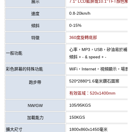
7.1“ LCD藍屏或10.1''TFT顏色觸
展示
0.8-20km/h
速度
0-15%
傾斜
360度旋轉底部
特徵
心率，MP3，USB，矽油易於補
一般功能
傾斜 + - & speed + -
彩色屏幕的特殊功能
WiFi，Internet，視頻顯示，
520*2880*1.6毫米鑽石圖案
跑步帶
有效區域：520x1400mm
105/95KGS
NW/GW
150KGS
加載能力
擴大尺寸
1800x860x1450毫米