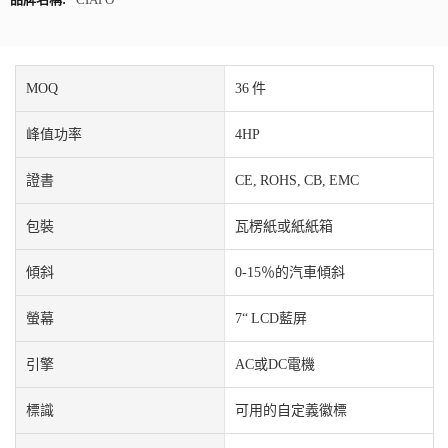
MOQ
36 件
峰值功率
4HP
證書
CE, ROHS, CB, EMC
包裝
瓦楞紙或紙紙箱
傾斜
0-15％的汽車傾斜
螢幕
7“ LCD藍屏
引擎
AC或DC電機
標識
可用的自定義徽標