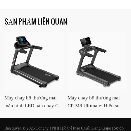
SẢN PHẨM LIÊN QUAN
Máy chạy bộ thương mại
Máy chạy bộ thương mại
màn hình LED bán chạy CP-
CP-M8 Ultimate: Hiệu suất
Q8 Auto Incline lớn có máy
vô song, thiết kế thông minh
mát xa Nhà cung cấp OEM /
và sự thoải mái vượt trội
Bản quyền © 2025 Công ty TNHH Đồ thể thao Chiết Giang Ciapo |
Sơ đồ
ODM CIAPO
cho hỗ trợ thể dục chuyên