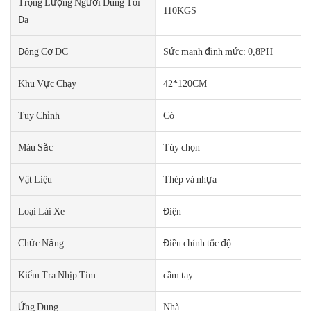
Trọng Lượng Người Dùng Tối
110KGS
Đa
Động Cơ DC
Sức mạnh định mức: 0,8PH
Khu Vực Chạy
42*120CM
Tuy Chỉnh
Có
Màu Sắc
Tùy chọn
Vật Liệu
Thép và nhựa
Loại Lái Xe
Điện
Chức Năng
Điều chỉnh tốc độ
Kiểm Tra Nhịp Tim
cầm tay
Ứng Dụng
Nhà