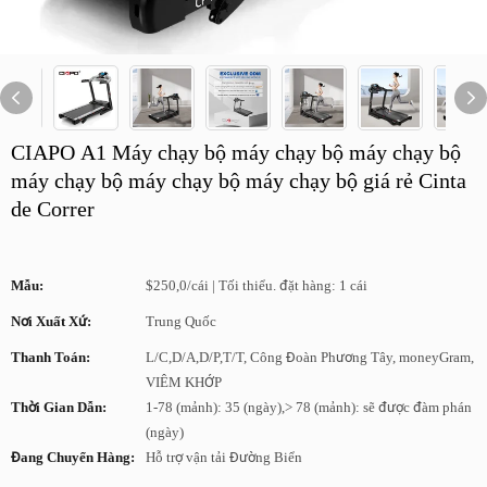
CIAPO A1 Máy chạy bộ máy chạy bộ máy chạy bộ
máy chạy bộ máy chạy bộ máy chạy bộ giá rẻ Cinta
de Correr
Mẫu:
$250,0/cái | Tối thiểu. đặt hàng: 1 cái
Nơi Xuất Xứ:
Trung Quốc
Thanh Toán:
L/C,D/A,D/P,T/T, Công Đoàn Phương Tây, moneyGram,
VIÊM KHỚP
Thời Gian Dẫn:
1-78 (mảnh): 35 (ngày),> 78 (mảnh): sẽ được đàm phán
(ngày)
Đang Chuyển Hàng:
Hỗ trợ vận tải Đường Biển