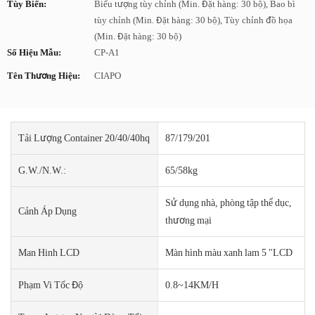
Tùy Biến:
Biểu tượng tùy chỉnh (Min. Đặt hàng: 30 bộ), Bao bì
tùy chỉnh (Min. Đặt hàng: 30 bộ), Tùy chỉnh đồ họa
(Min. Đặt hàng: 30 bộ)
Số Hiệu Mẫu:
CP-A1
Tên Thương Hiệu:
CIAPO
Tải Lượng Container 20/40/40hq
87/179/201
G.W./N.W.:
65/58kg
Sử dụng nhà, phòng tập thể dục,
Cảnh Áp Dụng
thương mại
Man Hinh LCD
Màn hình màu xanh lam 5 "LCD
Phạm Vi Tốc Độ
0.8~14KM/H