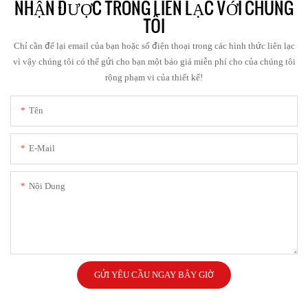
NHẬN ĐƯỢC TRONG LIÊN LẠC VỚI CHÚNG
TÔI
Chỉ cần để lại email của bạn hoặc số điện thoại trong các hình thức liên lạc
vì vậy chúng tôi có thể gửi cho bạn một báo giá miễn phí cho của chúng tôi
rộng phạm vi của thiết kế!
Tên
E-Mail
Nội Dung
GỬI YÊU CẦU NGAY BÂY GIỜ