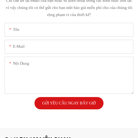
Chỉ cần để lại email của bạn hoặc số điện thoại trong các hình thức liên lạc
vì vậy chúng tôi có thể gửi cho bạn một báo giá miễn phí cho của chúng tôi
rộng phạm vi của thiết kế!
Tên
E-Mail
Nội Dung
GỬI YÊU CẦU NGAY BÂY GIỜ