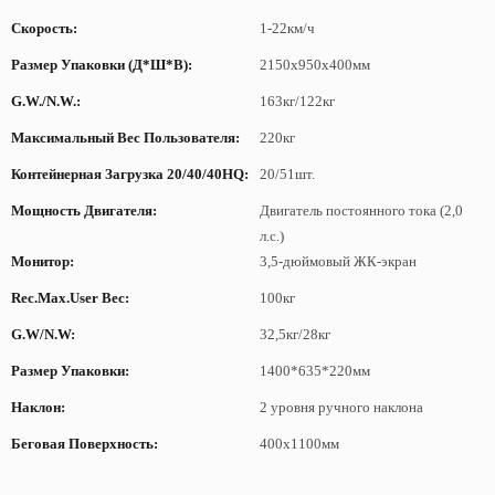
Скорость:
1-22км/ч
Размер Упаковки (Д*Ш*В):
2150x950x400мм
G.W./N.W.:
163кг/122кг
Максимальный Вес Пользователя:
220кг
Контейнерная Загрузка 20/40/40HQ:
20/51шт.
Мощность Двигателя:
Двигатель постоянного тока (2,0
л.с.)
Монитор:
3,5-дюймовый ЖК-экран
Rec.max.user Вес:
100кг
G.W/N.W:
32,5кг/28кг
Размер Упаковки:
1400*635*220мм
Наклон:
2 уровня ручного наклона
Беговая Поверхность:
400x1100мм