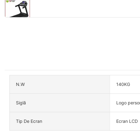
N.W
140KG
Siglă
Logo person
Tip De Ecran
Ecran LCD