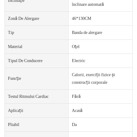
Înclinaţie
înclinare automată
Zonă De Alergare
46*130CM
Tip
Banda de alergare
Material
Oţel
Tipul De Conducere
Electric
Calorii, exerciții fizice și
Funcţie
construcții corporale
Testul Ritmului Cardiac
Fără
Aplicații
Acasă
Pliabil
Da