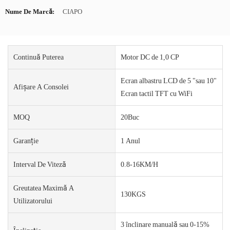
Nume De Marcă:
CIAPO
Continuă Puterea
Motor DC de 1,0 CP
Ecran albastru LCD de 5 "sau 10"
Afișare A Consolei
Ecran tactil TFT cu WiFi
MOQ
20Buc
Garanție
1 Anul
Interval De Viteză
0.8-16KM/H
Greutatea Maximă A
130KGS
Utilizatorului
3 înclinare manuală sau 0-15%