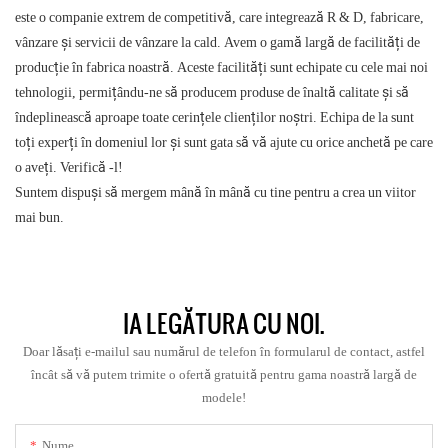
este o companie extrem de competitivă, care integrează R & D, fabricare,
vânzare și servicii de vânzare la cald. Avem o gamă largă de facilități de
producție în fabrica noastră. Aceste facilități sunt echipate cu cele mai noi
tehnologii, permițându-ne să producem produse de înaltă calitate și să
îndeplinească aproape toate cerințele clienților noștri. Echipa de la sunt
toți experți în domeniul lor și sunt gata să vă ajute cu orice anchetă pe care
o aveți. Verifică -l!
Suntem dispuși să mergem mână în mână cu tine pentru a crea un viitor
mai bun.
IA LEGĂTURA CU NOI.
Doar lăsați e-mailul sau numărul de telefon în formularul de contact, astfel
încât să vă putem trimite o ofertă gratuită pentru gama noastră largă de
modele!
Nume