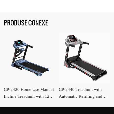
PRODUSE CONEXE
CP-2420 Home Use Manual
CP-2440 Treadmill with
Incline Treadmill with 12
Automatic Refilling and
Programs OEM /ODM
Motorized Incline OEM
Supplier CIAPO
/ODM Supplier CIAPO