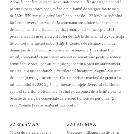
Această bandă de alergare de calitate comercială este alegerea ideală
pentru fitness profesional, având o platformă de alergare foarte mare
de 580*1550 mm și o gamă largă de viteze de 1-22 km/h, satisfacând
fără efort diversele nevoi, de la antrenamente zilnice la antrenamente
de mare intensitate. Ecranul vertical rotativ la 270° acceptă LED
personalizabil sau ecran tactil color de 15,6 inchi, oferind o experiență
de control inteligentă îmbunătățită. Centura de alergare cu model
diamantat de 1,8 mm grosime este anti-alunecare și rezistentă la
uzură, combinată cu un sistem avansat de amortizare pentru a reduce
semnificativ presiunea articulațiilor și pentru a oferi un antrenament
mai sigur și mai confortabil. Ventilatorul încorporat asigură o sesiune
de exerciții rece și răcoritoare. Cu o capacitate maximă de greutate a
utilizatorului de 220 kg, îndeplinește cerințele diverse ale sălilor de
sport și setărilor profesionale, făcându-l un punct de referință pentru
benzile de alergare comerciale care acordă prioritate performanței
excepționale și experienței utilizatorului!
22 km/hMAX
220 KG MAX
Viteza de alergare până la
Greutatea utilizatorului de până