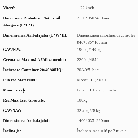
Viteză:
1-22 km/h
Dimensiuni Ambalare Platformă
2150*950*400mm
Alergare (L*l*Î):
Dimensiunea Ambalajului (l*w*h):
Dimensiunea ambalajului consolei
940*935*405mm
G.W./N.W.:
190 kg/140 kg
Greutatea Maximă A Utilizatorului:
220 kg/485 lbs
Încărcare Container 20/40/40HQ:
20/40/51buc
Puterea Motorului:
Motor DC (2,0 CP)
Monitorizați:
Ecran LCD de 3,5 inchi
Rec.Max.User Greutate:
100kg
G.W/N.W:
32,5 kg/28 kg
Dimensiunea Ambalajului:
1400*635*220mm
Înclinaţie:
Înclinare manuală pe 2 nivele