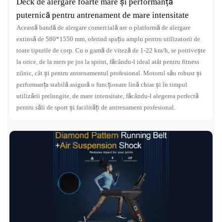
Deck de alergare foarte mare și performanță
puternică pentru antrenament de mare intensitate
Această bandă de alergare comercială are o platformă de alergare
extinsă de 580*1550 mm, oferind spațiu amplu pentru utilizatorii de
toate tipurile de corp. Cu o gamă de viteză de 1-22 km/h, se potrivește
la orice, de la mers pe jos la sprint, făcându-l ideal atât pentru fitness
zilnic, cât și pentru antrenamentul profesional. Motorul său robust și
performanța stabilă asigură o funcționare lină chiar și în timpul
utilizării prelungite, de mare intensitate, făcându-l alegerea perfectă
pentru săli de sport și facilități de antrenament profesional.