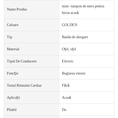
mini -tampon de mers pentru
Nume Produs
birou acasă
Culoare
GOLDEN
Tip
Banda de alergare
Material
Oțel, oțel
Tipul De Conducere
Electric
Funcţie
Reglarea vitezei
Testul Ritmului Cardiac
Fără
Aplicații
Acasă
Pliabil
Da