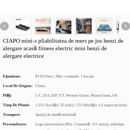
CIAPO mini-s pliabilitatea de mers pe jos benzi de
alergare acasă fitness electric mini benzi de
alergare electrice
Eșantione:
$150.0/buc | Min. comanda: 1 bucata
Locul De Origine:
China
Plăți:
L/C, D/A, D/P, T/T, Western Union, MoneyGram, OA
Timp De Plumb:
1-251 (bucăți): 35 (zile),> 251 (bucăți): a fi negociat (zile)
Transport:
Sprijin de marfă maritimă
Personalizare:
Logo personalizat (Min. Comandă: 251 seturi), ambalaje