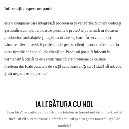
Informații despre companie
este o companie care integrează procesarea și vânzările. Suntem dedicați
gestionării companiei noastre promite o protecție puternică în stocarea
produselor, ambalajele și logistica și alte legături. În serviciul post-
vânzare, oferim servicii profesionale pentru clienți pentru a răspunde la
toate tipurile de îndoieli ale clienților. Produsul poate fi înlocuit în
permanență odată ce este confirmat că are probleme de calitate.
Prietenii din toate punctele de viață sunt bineveniți cu căldură să întrebe
și să negocieze cooperarea!
IA LEGĂTURA CU NOI.
Doar lăsați e-mailul sau numărul de telefon în formularul de contact, astfel
încât să vă putem trimite o ofertă gratuită pentru gama noastră largă de
modele!