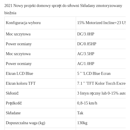
2021 Nowy projekt domowy sprzęt do siłowni Składany zmotoryzowany
bieżnia
Konfiguracja wyboru
15% Motorized Incline+23 USD;
Moc szczytowa
DC/3.0HP
Power oceniany
DC/0.85HP
Moc szczytowa
AC/3.5HP
Power oceniany
AC/1.0HP
Ekran LCD Blue
5 '' 'LCD Blue Ecran
Ekran koloru TFT
7.1 '' 'TFT Kolor Tocch Escreen
Skłonić
3 Intyn ręczny lub 0-15% auto
Prędkość
0,8-15 km/h
Składane
Tak
Dopuszczalna waga (kg)
130kg