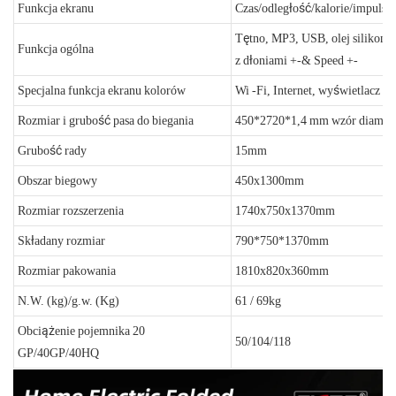
Funkcja ekranu
Czas/odległość/kalorie/impuls/
Tętno, MP3, USB, olej silikono
Funkcja ogólna
z dłoniami +-& Speed ​​+-
Specjalna funkcja ekranu kolorów
Wi -Fi, Internet, wyświetlacz w
Rozmiar i grubość pasa do biegania
450*2720*1,4 mm wzór diamen
Grubość rady
15mm
Obszar biegowy
450x1300mm
Rozmiar rozszerzenia
1740x750x1370mm
Składany rozmiar
790*750*1370mm
Rozmiar pakowania
1810x820x360mm
N.W. (kg)/g.w. (Kg)
61 / 69kg
Obciążenie pojemnika 20
50/104/118
GP/40GP/40HQ