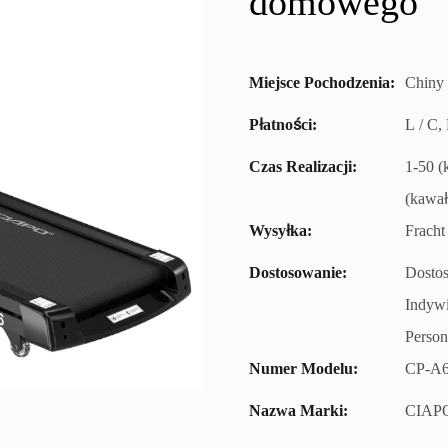
domowego
Miejsce Pochodzenia:
Chiny
Płatności:
L / C,
Czas Realizacji:
1-50 (
(kawał
Wysyłka:
Fracht
Dostosowanie:
Dostos
Indywi
Person
Numer Modelu:
CP-A
Nazwa Marki:
CIAP