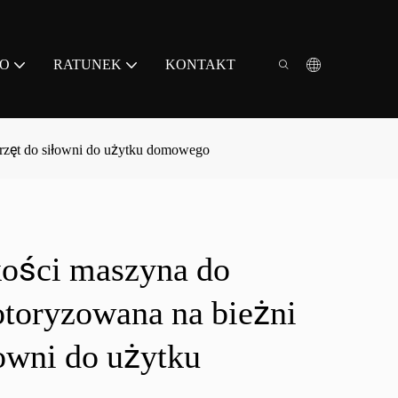
EO
RATUNEK
KONTAKT
rzęt do siłowni do użytku domowego
kości maszyna do
toryzowana na bieżni
łowni do użytku