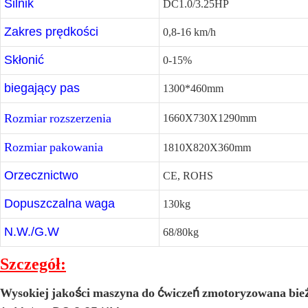
Silnik
DC1.0/3.25HP
Zakres prędkości
0,8-16 km/h
Skłonić
0-15%
biegający pas
1300*460mm
Rozmiar rozszerzenia
1660X730X1290mm
Rozmiar pakowania
1810X820X360mm
Orzecznictwo
CE, ROHS
Dopuszczalna waga
130kg
N.W./G.W
68/80kg
Szczegół:
Wysokiej jakości maszyna do ćwiczeń zmotoryzowana bie