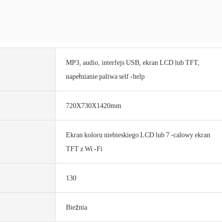
MP3, audio, interfejs USB, ekran LCD lub TFT,
napełnianie paliwa self -help
720X730X1420mm
Ekran koloru niebieskiego LCD lub 7 -calowy ekran
TFT z Wi -Fi
130
Bieżnia