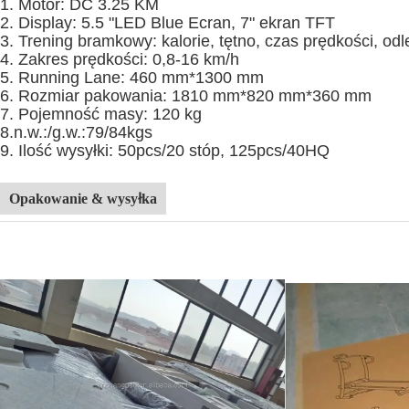
1. Motor: DC 3.25 KM
2. Display: 5.5 "LED Blue Ecran, 7" ekran TFT
3. Trening bramkowy: kalorie, tętno, czas prędkości, odl
4. Zakres prędkości: 0,8-16 km/h
5. Running Lane: 460 mm*1300 mm
6. Rozmiar pakowania: 1810 mm*820 mm*360 mm
7. Pojemność masy: 120 kg
8.n.w.:/g.w.:79/84kgs
9. Ilość wysyłki: 50pcs/20 stóp, 125pcs/40HQ
Opakowanie & wysyłka