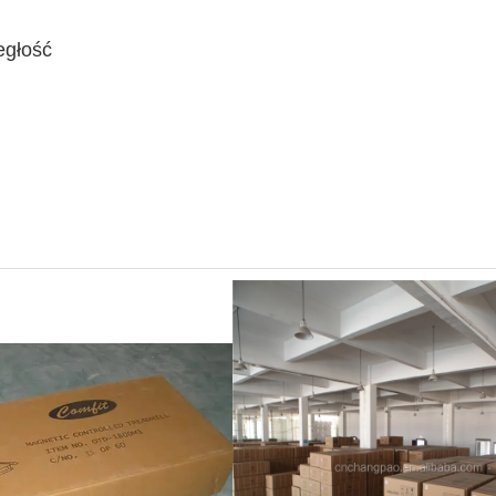
egłość