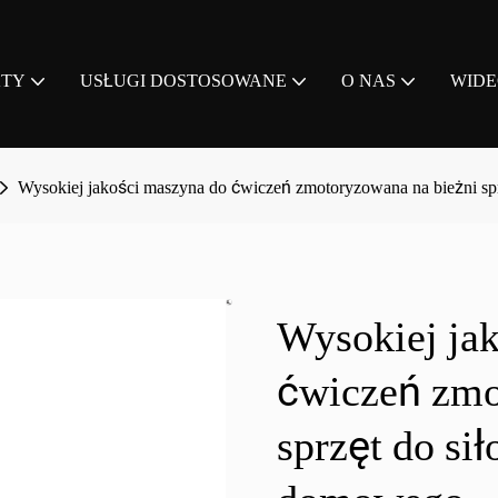
KTY
USŁUGI DOSTOSOWANE
O NAS
WID
Wysokiej jakości maszyna do ćwiczeń zmotoryzowana na bieżni sp
Wysokiej ja
ćwiczeń zmo
sprzęt do si