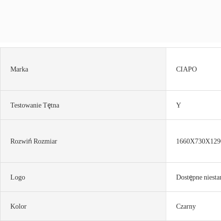
Marka
CIAPO
Testowanie Tętna
Y
Rozwiń Rozmiar
1660X730X12
Logo
Dostępne niest
Kolor
Czarny