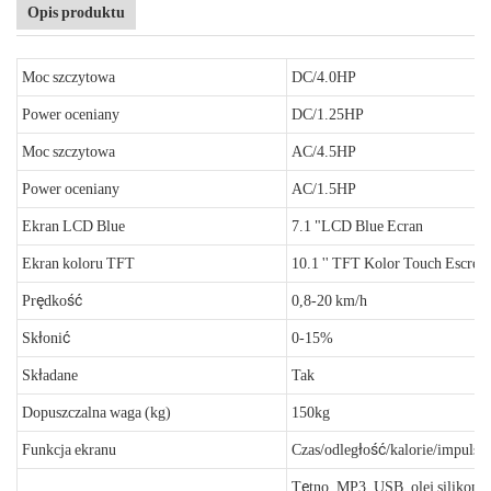
Opis produktu
Moc szczytowa
DC/4.0HP
Power oceniany
DC/1.25HP
Moc szczytowa
AC/4.5HP
Power oceniany
AC/1.5HP
Ekran LCD Blue
7.1 "LCD Blue Ecran
Ekran koloru TFT
10.1 '' TFT Kolor Touch Escree
Prędkość
0,8-20 km/h
Skłonić
0-15%
Składane
Tak
Dopuszczalna waga (kg)
150kg
Funkcja ekranu
Czas/odległość/kalorie/impuls/
Tętno, MP3, USB, olej silikono