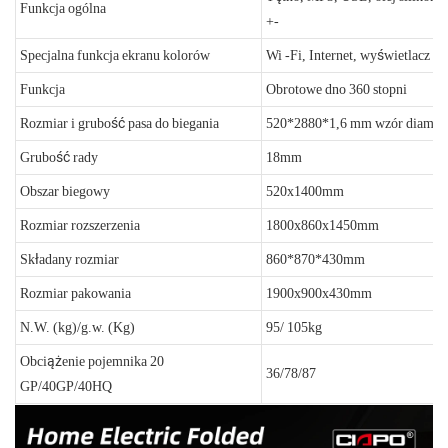
Funkcja ogólna
+-
Specjalna funkcja ekranu kolorów
Wi -Fi, Internet, wyświetlacz w
Funkcja
Obrotowe dno 360 stopni
Rozmiar i grubość pasa do biegania
520*2880*1,6 mm wzór diamen
Grubość rady
18mm
Obszar biegowy
520x1400mm
Rozmiar rozszerzenia
1800x860x1450mm
Składany rozmiar
860*870*430mm
Rozmiar pakowania
1900x900x430mm
N.W. (kg)/g.w. (Kg)
95/ 105kg
Obciążenie pojemnika 20
36/78/87
GP/40GP/40HQ