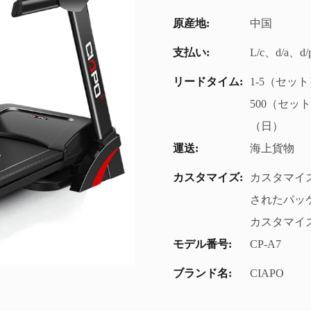
原産地:
中国
支払い:
L/c、d/a、
リードタイム:
1-5（セット
500（セッ
（日）
運送:
海上貨物
カスタマイズ:
カスタマイズ
されたパッケー
カスタマイズ 
モデル番号:
CP-A7
ブランド名:
CIAPO