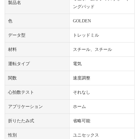
製品名
ングパッド
色
GOLDEN
データ型
トレッドミル
材料
スチール、スチール
運転タイプ
電気
関数
速度調整
心拍数テスト
それなし
アプリケーション
ホーム
折りたたみ式
省略可能
性別
ユニセックス