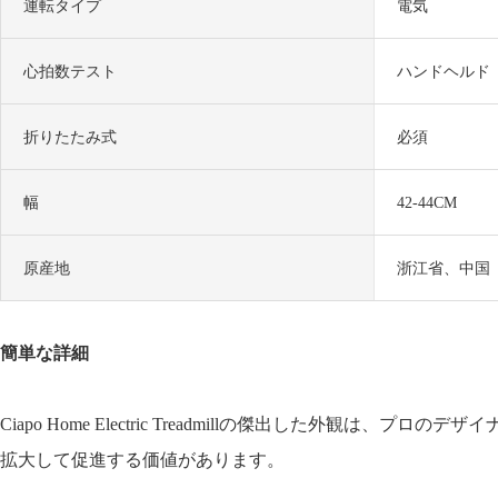
運転タイプ
電気
心拍数テスト
ハンドヘルド
折りたたみ式
必須
幅
42-44CM
原産地
浙江省、中国
簡単な詳細
Ciapo Home Electric Treadmillの傑出した
拡大して促進する価値があります。