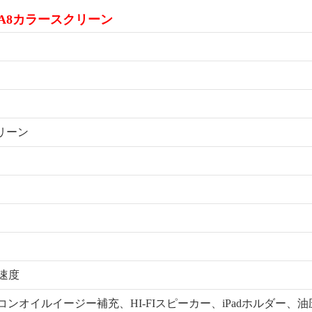
A8カラースクリーン
クリーン
/速度
リコンオイルイージー補充、HI-FIスピーカー、iPadホルダー