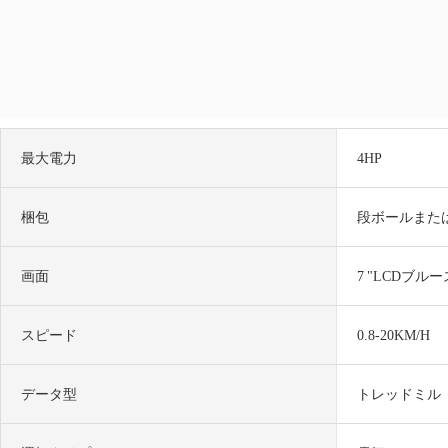
最大電力
4HP
梱包
段ボールまた
画面
7 "LCDブル
スピード
0.8-20KM/H
データ型
トレッドミル