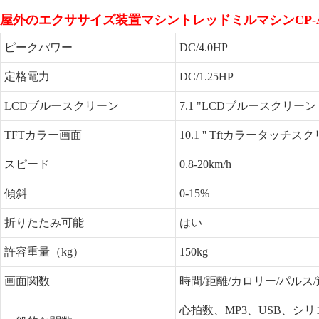
屋外のエクササイズ装置マシントレッドミルマシンCP-
ピークパワー
DC/4.0HP
定格電力
DC/1.25HP
LCDブルースクリーン
7.1 "LCDブルースクリーン
TFTカラー画面
10.1 '' Tftカラータッチス
スピード
0.8-20km/h
傾斜
0-15%
折りたたみ可能
はい
許容重量（kg）
150kg
画面関数
時間/距離/カロリー/パルス
心拍数、MP3、USB、シ