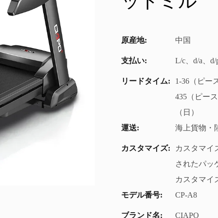
ッドミル
原産地:
中国
支払い:
L/c、d/a、
リードタイム:
1-36（ピー
435（ピー
（日）
運送:
海上貨物・
カスタマイズ:
カスタマイズ
されたパッケー
カスタマイズ 
モデル番号:
CP-A8
ブランド名:
CIAPO