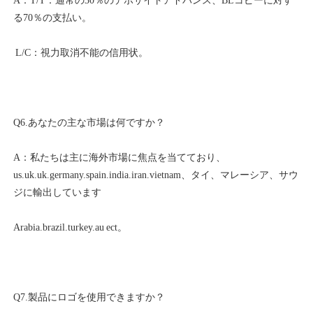
A：T/T：通常の30％のデポサイトアドバンス、BLコピーに対す
A：私たちは主に海外市場に焦点を当てており、
us.uk.uk.germany.spain.india.iran.vietnam、タイ、マレーシア、サウ