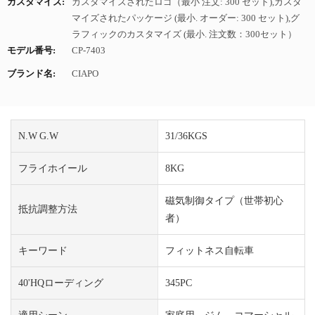
カスタマイズ:
カスタマイズされたロゴ（最小 注文: 300 セット),カスタ
マイズされたパッケージ (最小. オーダー: 300 セット),グ
ラフィックのカスタマイズ (最小. 注文数：300セット）
モデル番号:
CP-7403
ブランド名:
CIAPO
N.W G.W
31/36KGS
フライホイール
8KG
磁気制御タイプ（世帯初心
抵抗調整方法
者）
キーワード
フィットネス自転車
40'HQローディング
345PC
適用シーン
家庭用、ジム、コマーシャル