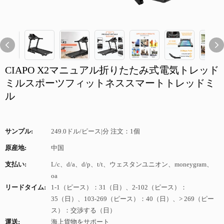
CIAPO X2マニュアル折りたたみ式電気トレッド
ミルスポーツフィットネススマートトレッドミ
ル
サンプル:
249.0ドル/ピース|分 注文：1個
原産地:
中国
支払い:
L/c、d/a、d/p、t/t、ウェスタンユニオン、moneygram、
oa
リードタイム:
1-1（ピース）：31（日）、2-102（ピース）：
35（日）、103-269（ピース）：40（日）、> 269（ピー
ス）：交渉する（日）
運送:
海上貨物をサポート