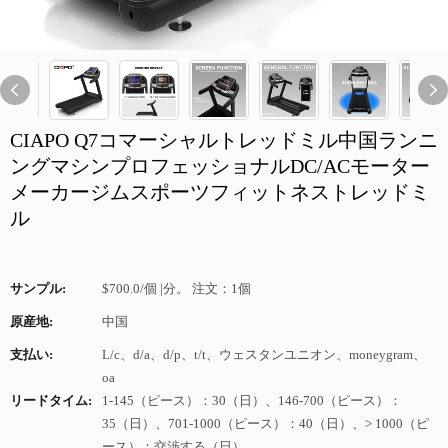
CIAPO Q7コマーシャルトレッドミル中国ランニ
ングマシンプロフェッショナルDC/ACモーター
メーカージムスポーツフィットネストレッドミ
ル
サンプル:
$700.0/個 |分。 注文：1個
原産地:
中国
支払い:
L/c、d/a、d/p、t/t、ウェスタンユニオン、moneygram、
oa
リードタイム:
1-145（ピース）：30（日）、146-700（ピース）：
35（日）、701-1000（ピース）：40（日）、> 1000（ピ
ース）：交渉する（日）