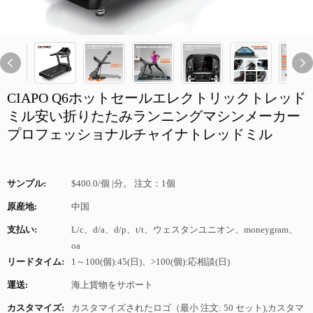
CIAPO Q6ホットセールエレクトリックトレッド
ミル安い折りたたみランニングマシンメーカー
プロフェッショナルチャイナトレッドミル
サンプル:
$400.0/個 |分。 注文：1個
原産地:
中国
支払い:
L/c、d/a、d/p、t/t、ウェスタンユニオン、moneygram、
oa
リードタイム:
1～100(個):45(日)、>100(個):応相談(日)
運送:
海上貨物をサポート
カスタマイズ:
カスタマイズされたロゴ（最小 注文: 50 セット),カスタマ