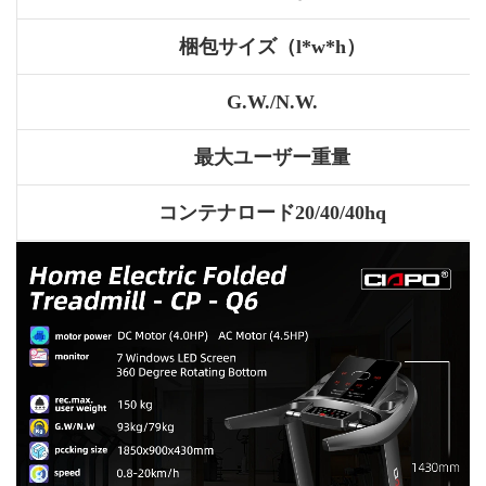
梱包サイズ（l*w*h）
G.W./N.W.
最大ユーザー重量
コンテナロード20/40/40hq