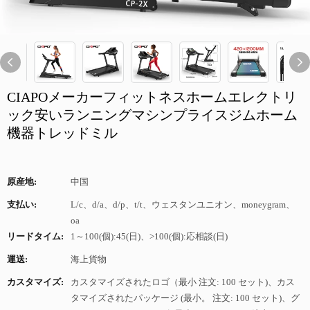
CIAPOメーカーフィットネスホームエレクトリ
ック安いランニングマシンプライスジムホーム
機器トレッドミル
原産地:
中国
支払い:
L/c、d/a、d/p、t/t、ウェスタンユニオン、moneygram、
oa
リードタイム:
1～100(個):45(日)、>100(個):応相談(日)
運送:
海上貨物
カスタマイズ:
カスタマイズされたロゴ（最小 注文: 100 セット)、カス
タマイズされたパッケージ (最小。 注文: 100 セット)、グ