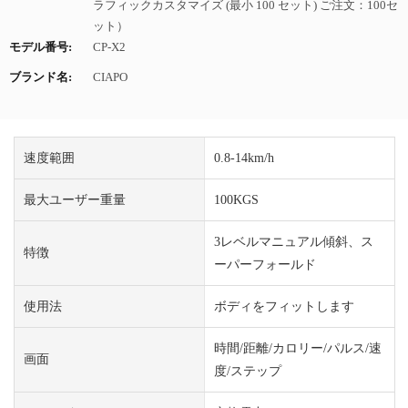
ラフィックカスタマイズ (最小 100 セット) ご注文：100セ
ット）
モデル番号:
CP-X2
ブランド名:
CIAPO
速度範囲
0.8-14km/h
最大ユーザー重量
100KGS
3レベルマニュアル傾斜、ス
特徴
ーパーフォールド
使用法
ボディをフィットします
時間/距離/カロリー/パルス/速
画面
度/ステップ