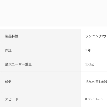
製品特性：
ランニング/
保証
1 年
最大ユーザー重量
130kg
傾斜
15％の電動傾
スピード
0.8〜15km/h