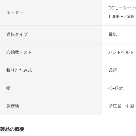
DCモーター：0.
モーター
1.0HP〜3.5HP
運転タイプ
電気
心拍数テスト
ハンドヘルド
折りたたみ式
必須
幅
45-47cm
原産地
浙江省、中国
製品の概要