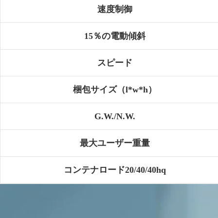
速度制御
15％の電動傾斜
スピード
梱包サイズ（l*w*h）
G.W./N.W.
最大ユーザー重量
コンテナロード20/40/40hq