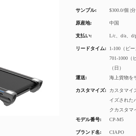
サンプル:
$300.0/個
原産地:
中国
支払い:
L/c、d/a、
リードタイム:
1-100（ピ
701-100
（日）
運送:
海上貨物を
カスタマイズ:
カスタマイズ
イズされたパ
クカスタマイズ
モデル番号:
CP-M5
ブランド名:
CIAPO