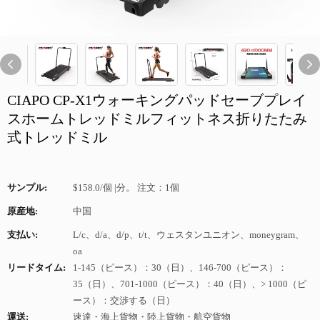
CIAPO CP-X1ウォーキングパッドセーブプレイ
スホームトレッドミルフィットネス折りたたみ
式トレッドミル
サンプル:
$158.0/個 |分。 注文：1個
原産地:
中国
支払い:
L/c、d/a、d/p、t/t、ウェスタンユニオン、moneygram、
oa
リードタイム:
1-145（ピース）：30（日）、146-700（ピース）：
35（日）、701-1000（ピース）：40（日）、> 1000（ピ
ース）：交渉する（日）
運送:
速達・海上貨物・陸上貨物・航空貨物