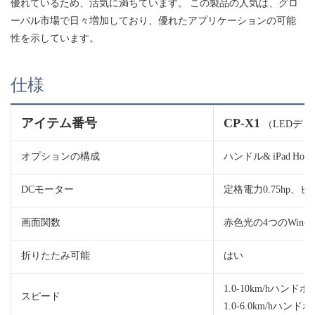
優れているため、活気に満ちています。 この製品の人気は、グロ
ーバル市場で日々増加しており、優れたアプリケーションの可能
性を示しています。
仕様
アイテム番号
CP-X1
（LEDデ
オプションの構成
ハンドル& iPad Ho
DCモーター
定格電力0.75hp、ピ
画面関数
赤色光の4つのWind
折りたたみ可能
はい
1.0-10km/hハン
スピード
1.0-6.0km/hハン