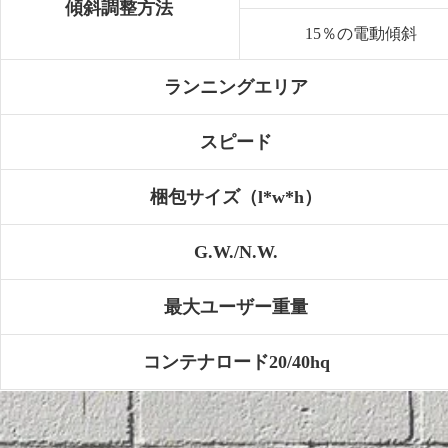
傾斜調整方法
15％の電動傾斜
ランニングエリア
スピード
梱包サイズ（l*w*h）
G.W./N.W.
最大ユーザー重量
コンテナロード20/40hq