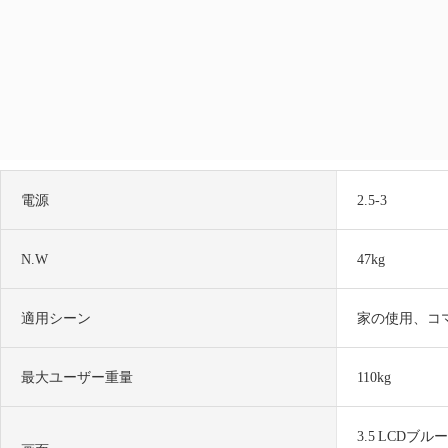
電源
2.5-3
N.W
47kg
適用シーン
家の使用、コ
最大ユーザー重量
110kg
3.5 LCDブ