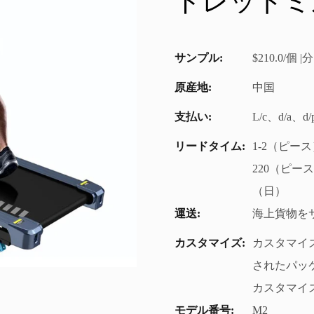
トレッドミ
サンプル:
$210.0/個
原産地:
中国
支払い:
L/c、d/a、
リードタイム:
1-2（ピース
220（ピー
（日）
運送:
海上貨物を
カスタマイズ:
カスタマイズ
されたパッケー
カスタマイズ
モデル番号:
M2