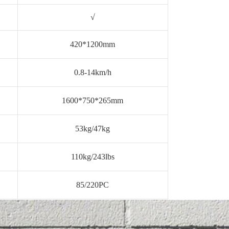
√
420*1200mm
0.8-14km/h
1600*750*265mm
53kg/47kg
110kg/243lbs
85/220PC