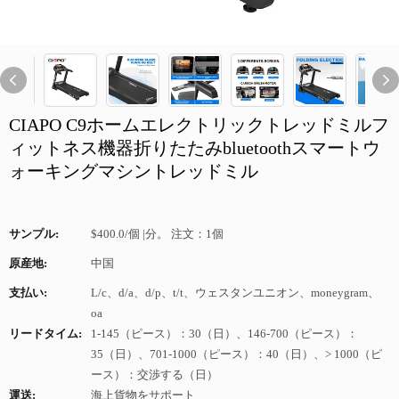
CIAPO C9ホームエレクトリックトレッドミルフ
ィットネス機器折りたたみbluetoothスマートウ
ォーキングマシントレッドミル
サンプル:
$400.0/個 |分。 注文：1個
原産地:
中国
支払い:
L/c、d/a、d/p、t/t、ウェスタンユニオン、moneygram、
oa
リードタイム:
1-145（ピース）：30（日）、146-700（ピース）：
35（日）、701-1000（ピース）：40（日）、> 1000（ピ
ース）：交渉する（日）
運送:
海上貨物をサポート