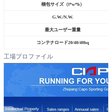
梱包サイズ（l*w*h）
G.W./N.W.
最大ユーザー重量
コンテナロード20/40/40hq
工場プロファイル