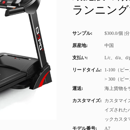
ランニング
サンプル:
$300.0/個
原産地:
中国
支払い:
L/c、d/a、
リードタイム:
1-100（ピ
> 300（
運送:
海上貨物を
カスタマイズ:
カスタマイ
イズされたパ
ックカスタマ
モデル番号:
A7