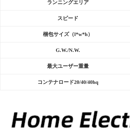
ランニングエリア
スピード
梱包サイズ（l*w*h）
G.W./N.W.
最大ユーザー重量
コンテナロード20/40/40hq