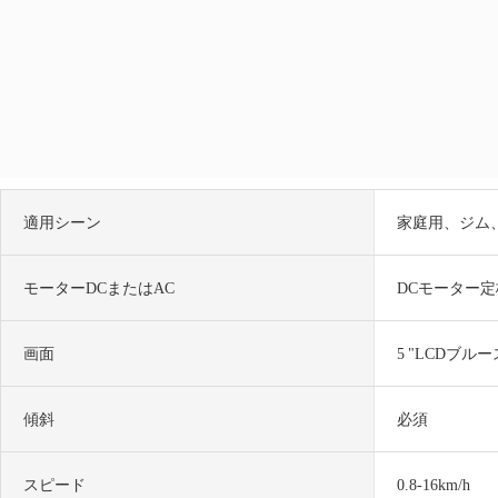
適用シーン
家庭用、ジム
モーターDCまたはAC
DCモーター定格電
画面
5 "LCDブル
傾斜
必須
スピード
0.8-16km/h