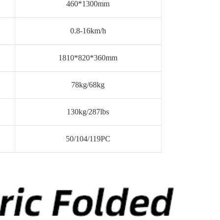
460*1300mm
0.8-16km/h
1810*820*360mm
78kg/68kg
130kg/287lbs
50/104/119PC