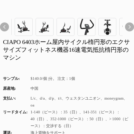
CIAPO 6403ホーム屋内サイクル楕円形のエクサ
サイズフィットネス機器16速電気抵抗楕円形の
マシン
サンプル:
$140.0/個 |分。 注文：1個
原産地:
中国
支払い:
L/c、d/a、d/p、t/t、ウェスタンユニオン、moneygram、
oa
リードタイム:
1-140（ピース）：35（日）、141-351（ピース）：
40（日）、352-1000（ピース）：50（日）、> 1000（ピ
ース）：交渉する（日）
運送:
海上貨物をサポート