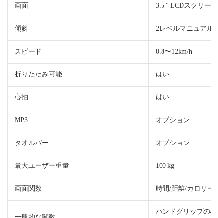
画面
3.5 '' LCDスク
傾斜
2レベルマニュアル
スピード
0.8〜12km/h
折りたたみ可能
はい
心拍
はい
MP3
オプション
タオルバー
オプション
最大ユーザー重量
100 kg
画面関数
時間/距離/カロリー
ハンドグリップの心拍
一般的な関数