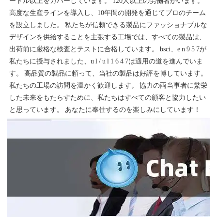
ートル以上をカバーしています。 120人以上の労働者がいます。 
高度な生産ラインを導入し、10年間の開発を通じてプロのチーム
を設立しました。 私たちが信頼できる製品にファッショナブルな
デザインを供給することを主張する工場では、すべての製品は、
出荷前に厳格な検査とテストに合格しています。 bsci、e n 9 5 7が
私たちに授与されました、u l / u l 1 6 4 7は適用の道を進んでいま
す。 高品質の製品に頼って、当社の製品は好評を博しています。 
私たちの工場の訪問を温かく歓迎します。 協力の両当事者に繁栄
した未来をもたらすために、私たちはすべての顧客と協力したい