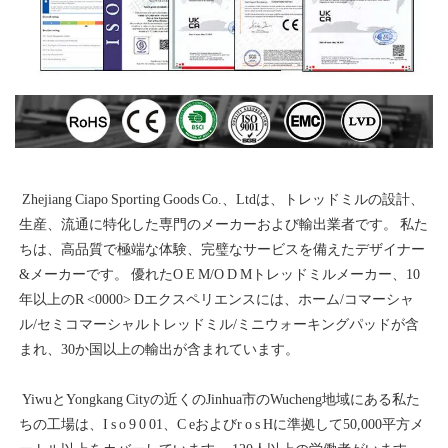
 Zhejiang Ciapo Sporting Goods Co.、Ltdは、トレッドミルの設計、
生産、流通に特化した専門のメーカーおよび輸出業者です。 私た
ちは、高品質で極端な体験、完璧なサービスを備えたデザイナー
&メーカーです。 優れたO E M/O D Mトレッドミルメーカー、10
年以上のR <0000> Dエクスペリエンスには、ホーム/コマーシャ
ル/セミコマーシャルトレッドミル/ミニウォーキングパッドが含
 YiwuとYongkang Cityの近くのJinhua市のWucheng地域にある私た
ちの工場は、I s o 9 0 01、C eおよびr o s Hに準拠して50,000平方メ