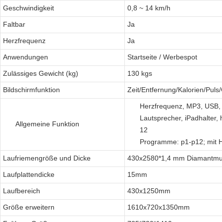
Geschwindigkeit
0,8 ~ 14 km/h
Faltbar
Ja
Herzfrequenz
Ja
Anwendungen
Startseite / Werbespot
Zulässiges Gewicht (kg)
130 kgs
Bildschirmfunktion
Zeit/Entfernung/Kalorien/Puls
Herzfrequenz, MP3, USB, S
Lautsprecher, iPadhalter,
Allgemeine Funktion
12
Programme: p1-p12; mit H
Laufriemengröße und Dicke
430x2580*1,4 mm Diamantmu
Laufplattendicke
15mm
Laufbereich
430x1250mm
Größe erweitern
1610x720x1350mm