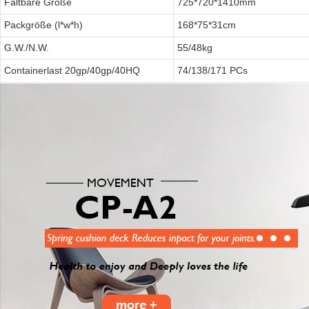
Faltbare Größe
725*720*1410mm
Packgröße (l*w*h)
168*75*31cm
G.W./N.W.
55/48kg
Containerlast 20gp/40gp/40HQ
74/138/171 PCs