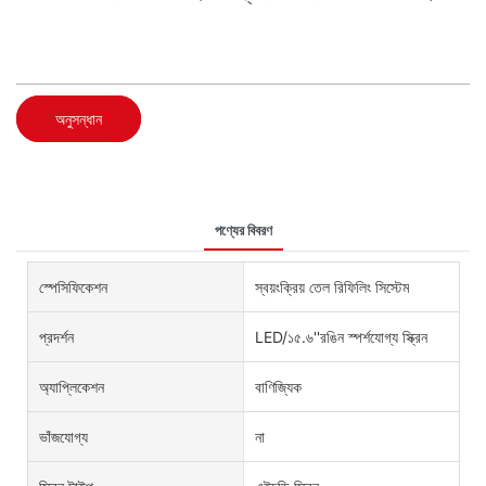
অনুসন্ধান
পণ্যের বিবরণ
স্পেসিফিকেশন
স্বয়ংক্রিয় তেল রিফিলিং সিস্টেম
প্রদর্শন
LED/১৫.৬''রঙিন স্পর্শযোগ্য স্ক্রিন
অ্যাপ্লিকেশন
বাণিজ্যিক
ভাঁজযোগ্য
না