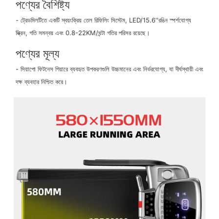
পণ্যের বৈশিষ্ট্য
- ট্রেডমিলটিতে একটি স্বয়ংক্রিয় তেল রিফিলিং সিস্টেম, LED/15.6''রঙিন স্পর্শযোগ্য
স্ক্রিন, গতি সমন্বয় এবং 0.8-22KM/ঘন্টা গতির পরিসর রয়েছে।
পণ্যের মূল্য
- সিয়াপো ফিটনেস গিয়ারে ব্যবহৃত উপকরণগুলি উচ্চমানের এবং নির্ভরযোগ্য, যা দীর্ঘস্থায়ী এবং
দক্ষ ব্যবহার নিশ্চিত করে।