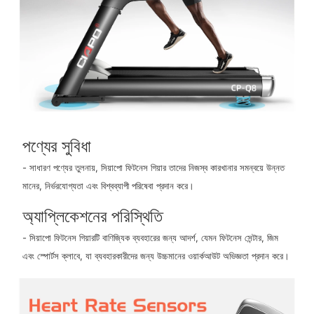
পণ্যের সুবিধা
- সাধারণ পণ্যের তুলনায়, সিয়াপো ফিটনেস গিয়ার তাদের নিজস্ব কারখানার সমন্বয়ে উন্নত
মানের, নির্ভরযোগ্যতা এবং বিশ্বব্যাপী পরিষেবা প্রদান করে।
অ্যাপ্লিকেশনের পরিস্থিতি
- সিয়াপো ফিটনেস গিয়ারটি বাণিজ্যিক ব্যবহারের জন্য আদর্শ, যেমন ফিটনেস সেন্টার, জিম
এবং স্পোর্টস ক্লাবে, যা ব্যবহারকারীদের জন্য উচ্চমানের ওয়ার্কআউট অভিজ্ঞতা প্রদান করে।