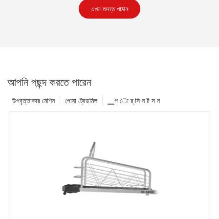
এখন তদন্ত পাঠান
আপনি পছন্দ করতে পারেন
উপবৃত্তাকার মেশিন
পোষা ট্রেডমিল
▁প ো র্ সি ন ট স ন