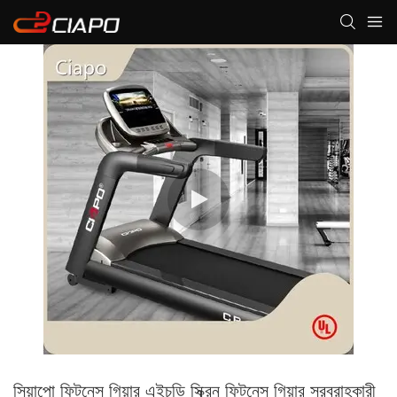
সিয়াপো ফিটনেস গিয়ার এইচডি স্ক্রিন ফিটনেস গিয়ার সরবরাহকারী