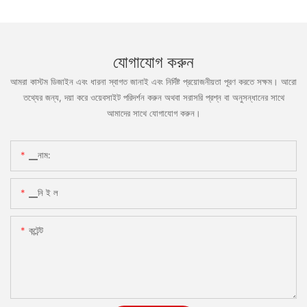
যোগাযোগ করুন
আমরা কাস্টম ডিজাইন এবং ধারনা স্বাগত জানাই এবং নির্দিষ্ট প্রয়োজনীয়তা পূরণ করতে সক্ষম। আরো
তথ্যের জন্য, দয়া করে ওয়েবসাইট পরিদর্শন করুন অথবা সরাসরি প্রশ্ন বা অনুসন্ধানের সাথে
আমাদের সাথে যোগাযোগ করুন।
▁নাম:
▁নি ই ল
কন্টেন্ট