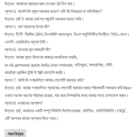
উত্তর: আমাদের ব্যাঙ্কে জমা দেওয়ার 30 দিন পরে।
প্রশ্ন 4. আপনি কি নমুনা সরবরাহ করেন? এটি কি নিখরচায় বা অতিরিক্ত?
উত্তর: হ্যাঁ.ই আমরা চার্জ সহ নমুনাটি সরবরাহ করতে পারি।
প্রশ্ন 5. অর্থ প্রদানের উপায় কী?
উত্তর: টি/টি: নিয়মিত 30% ডিপোজিট অ্যাডভান্স, বিএল অনুলিপিটির বিপরীতে 70% বেতন।
এল/সি: ক্রেডিটের অদৃশ্য চিঠি।
প্রশ্ন 6. আপনার মূল বাজারটি কী?
উত্তর: আমরা মূলত বিদেশের বাজারে মনোনিবেশ করছি,
us.uk.germany.spain.india.iran.vietnam, থাইল্যান্ড, মালয়েশিয়া, সৌদি
আরবিয়া.ব্রাজিল.টুর্কি.উ ইক্টে রফতানি করছি।
প্রশ্ন 7. আমি কি পণ্যগুলিতে আমার লোগোটি ব্যবহার করি?
উত্তর: হ্যাঁ, আমরা পণ্যগুলিতে গ্রাহকের লোগোটি ব্যবহার করার পরিষেবাটি সরবরাহ করি Here
এখানে অনেক ধরণের পরিষেবা রয়েছে, দয়া করে বিশদগুলির জন্য আমার সাথে যোগাযোগ করুন।
প্রশ্ন 8. গুণমানের আশ্বাস?
উত্তর: হ্যাঁ, আমাদের একটি সম্পূর্ণ কিউসি সিস্টেম রয়েছে: আইসিও, আইপিকিউসি। OQC.
এটি আপনার মানের আশ্বাস দিতে পারে।
গরম বিক্রয়