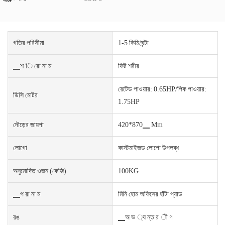
গতির পরিসীমা
1-5 কিমি/ঘন্টা
▁শ ি রো না ম
ফিট শরীর
রেটেড পাওয়ার: 0.65HP/পিক পাওয়ার:
ডিসি মোটর
1.75HP
দৌড়ের জায়গা
420*870▁ Mm
লোগো
কাস্টমাইজড লোগো উপলব্ধ
অনুমোদিত ওজন (কেজি)
100KG
▁প রা না ম
মিনি হোম অফিসের হাঁটা প্যাড
রঙ
▁অ ভ ্য ন্ত র ী ণ