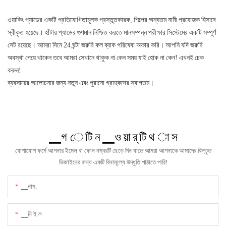
ওয়াকিং প্যাডের একটি প্রতিযোগিতামূলক প্রস্তুতকারক, শিল্পের অন্যতম নামী প্রযোজক হিসাবে
স্বীকৃত হয়েছে। হাঁটার প্যাডের গুণমান নিশ্চিত করতে মানসম্পন্ন পরীক্ষার সিস্টেমের একটি সম্পূর্ণ
সেট রয়েছে। আমরা দিনে 24 ঘন্টা জরুরি কল ব্যাক পরিষেবা অফার করি। আপনি যদি জরুরি
অবস্থা পেয়ে থাকেন তবে আমরা সেখানে থাকুক না কেন সময় যাই হোক না কেন! এখনই চেক
করুন!
ব্যবসায়ের আলোচনার জন্য নতুন এবং পুরানো গ্রাহকদের স্বাগতম।
▁গ ে টি ন ▁ও য়া র্ টি থ া স
যোগাযোগ ফর্মে আপনার ইমেল বা ফোন নম্বরটি ছেড়ে দিন যাতে আমরা আপনাকে আমাদের বিস্তৃত
ডিজাইনের জন্য একটি বিনামূল্যে উদ্ধৃতি পাঠাতে পারি!
▁নাম:
▁নি ই ল