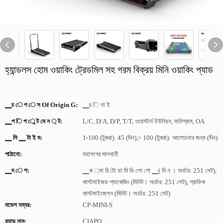
হ্যান্ডলস হোম ওয়াকিং ট্রেডমিল সহ গরম বিক্রয় মিনি ওয়াকিং প্যাড
▁চ ে প ে স Of Origin G:
▁চ ি না ই
▁প ি প ে ন্ট মে ন ্ ট:
L/C, D/A, D/P, T/T, ওয়েস্টার্ন ইউনিয়ন, মানিগ্রাম, OA
▁ লি ▁ টা ই ম:
1-100 (টুকরা): 45 (দিন),> 100 (টুকরা): আলোচনার জন্য (দিন)
পাঠানো:
মহাসাগর মালবাহী
▁দ ে শ:
▁ক ্যা রি টো ডা মি ডি লো গো ▁( মি ন । অর্ডার: 251 সেট),
কাস্টমাইজড প্যাকেজিং (মিনিট। অর্ডার: 251 সেট), গ্রাফিক
কাস্টমাইজেশন (মিনিট। অর্ডার: 251 সেট)
মডেল নম্বর:
CP-MINI-S
ব্র্যান্ড নাম:
CIAPO