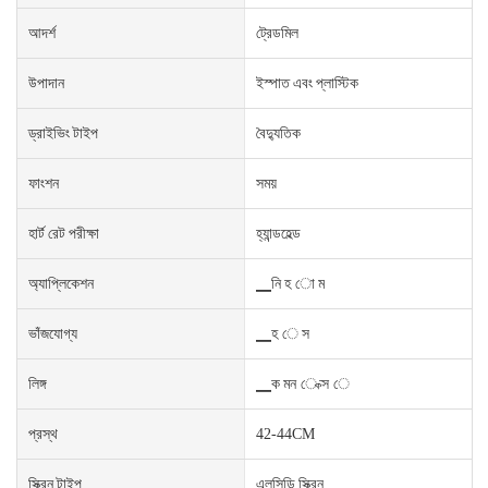
আদর্শ
ট্রেডমিল
উপাদান
ইস্পাত এবং প্লাস্টিক
ড্রাইভিং টাইপ
বৈদ্যুতিক
ফাংশন
সময়
হার্ট রেট পরীক্ষা
হ্যান্ডহেল্ড
অ্যাপ্লিকেশন
▁নি হ ো ম
ভাঁজযোগ্য
▁হ ে স
লিঙ্গ
▁ক মন ে ক্স ে
প্রস্থ
42-44CM
স্ক্রিন টাইপ
এলসিডি স্ক্রিন