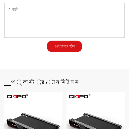
কন্টেন্ট
এখন তদন্ত পাঠান
▁প ্ লা স্ট ্র ো ন সি ট ন স