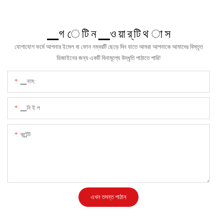
▁গ ে টি ন ▁ও য়া র্ টি থ া স
যোগাযোগ ফর্মে আপনার ইমেল বা ফোন নম্বরটি ছেড়ে দিন যাতে আমরা আপনাকে আমাদের বিস্তৃত
ডিজাইনের জন্য একটি বিনামূল্যে উদ্ধৃতি পাঠাতে পারি!
▁নাম:
▁নি ই ল
কন্টেন্ট
এখন তদন্ত পাঠান