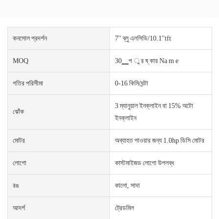
কনসোল প্রদর্শন
7'' ব্লু এলসিডি/10.1''tft
MOQ
30▁প ু র ষ্ কার Na m e
গতির পরিসীমা
0-16 কিমি/ঘন্টা
3 ম্যানুয়াল ইনক্লাইন বা 15% অটো
ঝোঁক
ইনক্লাইন
মোটর
অব্যাহত পাওয়ার জন্য 1.0hp ডিসি মোটর
লোগো
কাস্টমাইজড লোগো উপলব্ধ
রঙ
কালো, সাদা
আদর্শ
ট্রেডমিল