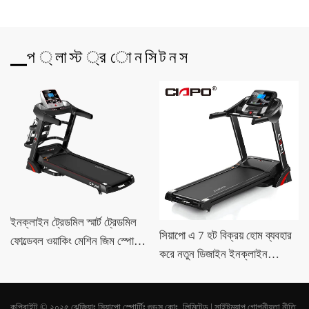
▁প ্ লা স্ট ্র ো ন সি ট ন স
ইনক্লাইন ট্রেডমিল স্মার্ট ট্রেডমিল
সিয়াপো এ 7 হট বিক্রয় হোম ব্যবহার
ফোল্ডেবল ওয়াকিং মেশিন জিম স্পোর্টস
করে নতুন ডিজাইন ইনক্লাইন
সরঞ্জাম
ট্রেডমিল বৈদ্যুতিক ট্রেডমিল
কপিরাইট © ২০২৫ ঝেজিয়াং সিয়াপো স্পোর্টিং গুডস কোং, লিমিটেড |
সাইটম্যাপ
গোপনীয়তা নীতি