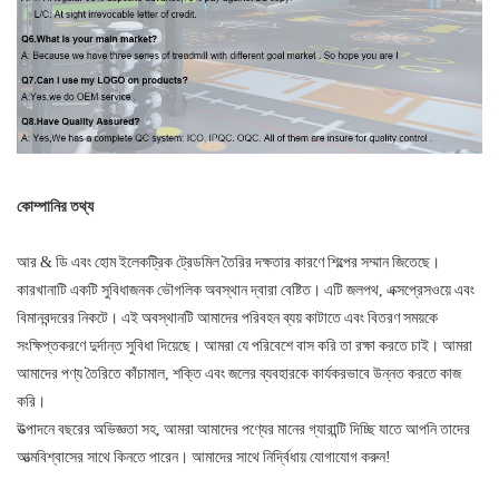
কোম্পানির তথ্য
আর & ডি এবং হোম ইলেকট্রিক ট্রেডমিল তৈরির দক্ষতার কারণে শিল্পের সম্মান জিতেছে।
কারখানাটি একটি সুবিধাজনক ভৌগলিক অবস্থান দ্বারা বেষ্টিত। এটি জলপথ, এক্সপ্রেসওয়ে এবং
বিমানবন্দরের নিকটে। এই অবস্থানটি আমাদের পরিবহন ব্যয় কাটাতে এবং বিতরণ সময়কে
সংক্ষিপ্তকরণে দুর্দান্ত সুবিধা দিয়েছে। আমরা যে পরিবেশে বাস করি তা রক্ষা করতে চাই। আমরা
আমাদের পণ্য তৈরিতে কাঁচামাল, শক্তি এবং জলের ব্যবহারকে কার্যকরভাবে উন্নত করতে কাজ
করি।
উত্পাদনে বছরের অভিজ্ঞতা সহ, আমরা আমাদের পণ্যের মানের গ্যারান্টি দিচ্ছি যাতে আপনি তাদের
আত্মবিশ্বাসের সাথে কিনতে পারেন। আমাদের সাথে নির্দ্বিধায় যোগাযোগ করুন!