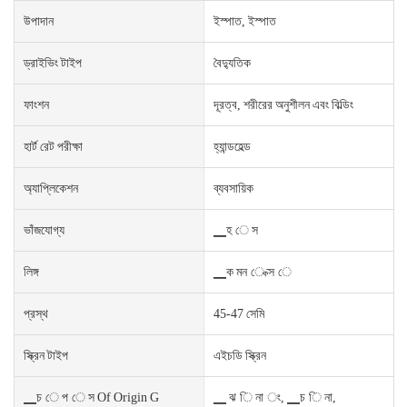
উপাদান
ইস্পাত, ইস্পাত
ড্রাইভিং টাইপ
বৈদ্যুতিক
ফাংশন
দূরত্ব, শরীরের অনুশীলন এবং বিল্ডিং
হার্ট রেট পরীক্ষা
হ্যান্ডহেল্ড
অ্যাপ্লিকেশন
ব্যবসায়িক
ভাঁজযোগ্য
▁হ ে স
লিঙ্গ
▁ক মন ে ক্স ে
প্রস্থ
45-47 সেমি
স্ক্রিন টাইপ
এইচডি স্ক্রিন
▁চ ে প ে স Of Origin G
▁ ঝ ি না ং, ▁চ ি না,