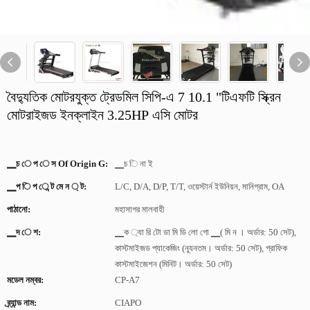
বৈদ্যুতিক মোটরযুক্ত ট্রেডমিল সিপি-এ 7 10.1 "টিএফটি স্ক্রিন
মোটরাইজড ইনক্লাইন 3.25HP এসি মোটর
▁চ ে প ে স Of Origin G:
▁চ ি না ই
▁প ি প ে ন্ট মে ন ্ ট:
L/C, D/A, D/P, T/T, ওয়েস্টার্ন ইউনিয়ন, মানিগ্রাম, OA
পাঠানো:
মহাসাগর মালবাহী
▁দ ে শ:
▁ক ্যা রি টো ডা মি ডি লো গো ▁( মি ন । অর্ডার: 50 সেট),
কাস্টমাইজড প্যাকেজিং (ন্যূনতম। অর্ডার: 50 সেট), গ্রাফিক
কাস্টমাইজেশন (মিনিট। অর্ডার: 50 সেট)
মডেল নম্বর:
CP-A7
ব্র্যান্ড নাম:
CIAPO