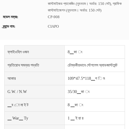
কাস্টমাইজড প্যাকেজিং (ন্যূনতম। অর্ডার: 150 সেট), গ্রাফিক
কাস্টমাইজেশন (ন্যূনতম। অর্ডার: 150 সেট)
মডেল নম্বর:
CP-908
ব্র্যান্ড নাম:
CIAPO
ফ্লাইওহিল ওজন
8▁কা ং
প্রতিরোধ সমন্বয় পদ্ধতি
চৌম্বকীয়ভাবে স্টেপলেস অ্যাডজাস্টমেন্ট
আকার
109*47.5*118▁শ ি ম
G.W. / N.W
35/30▁কা ং
▁ব ো মা ই ট
8 ▁কা ং
▁ War▁ Ty
1 ▁ ই য়া র