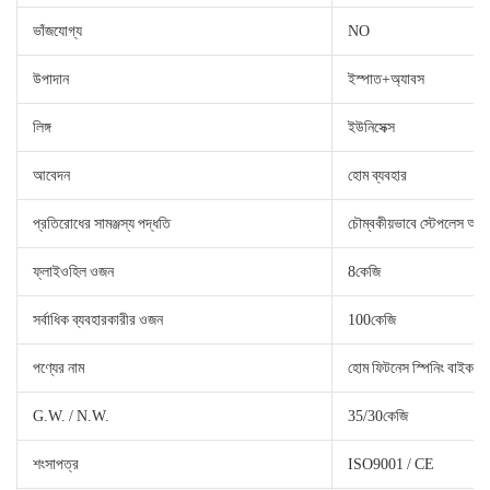
ভাঁজযোগ্য
NO
উপাদান
ইস্পাত+অ্যাবস
লিঙ্গ
ইউনিসেক্স
আবেদন
হোম ব্যবহার
প্রতিরোধের সামঞ্জস্য পদ্ধতি
চৌম্বকীয়ভাবে স্টেপলেস অ্যাড
ফ্লাইওহিল ওজন
8কেজি
সর্বাধিক ব্যবহারকারীর ওজন
100কেজি
পণ্যের নাম
হোম ফিটনেস স্পিনিং বাইক
G.W. / N.W.
35/30কেজি
শংসাপত্র
ISO9001 / CE