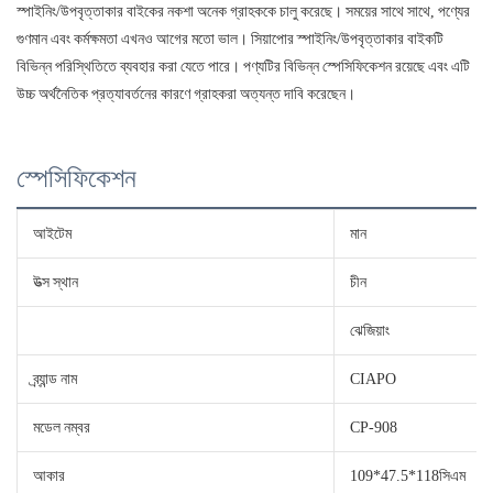
স্পাইনিং/উপবৃত্তাকার বাইকের নকশা অনেক গ্রাহককে চালু করেছে। সময়ের সাথে সাথে, পণ্যের
গুণমান এবং কর্মক্ষমতা এখনও আগের মতো ভাল। সিয়াপোর স্পাইনিং/উপবৃত্তাকার বাইকটি
বিভিন্ন পরিস্থিতিতে ব্যবহার করা যেতে পারে। পণ্যটির বিভিন্ন স্পেসিফিকেশন রয়েছে এবং এটি
উচ্চ অর্থনৈতিক প্রত্যাবর্তনের কারণে গ্রাহকরা অত্যন্ত দাবি করেছেন।
স্পেসিফিকেশন
আইটেম
মান
উত্স স্থান
চীন
ঝেজিয়াং
ব্র্যান্ড নাম
CIAPO
মডেল নম্বর
CP-908
আকার
109*47.5*118সিএম