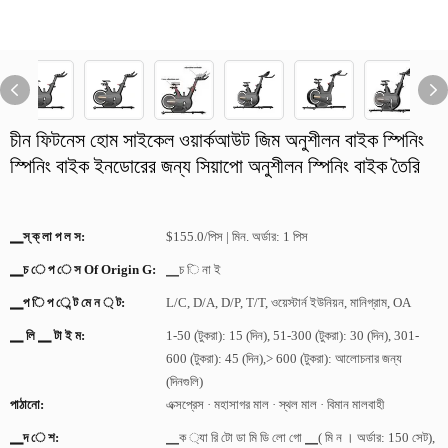
চীন ফিটনেস হোম সাইকেল ওয়ার্কআউট জিম অনুশীলন বাইক স্পিনিং
স্পিনিং বাইক ইনডোরের জন্য সিয়াপো অনুশীলন স্পিনিং বাইক তৈরি
▁স্ ক্ লা প ল স:
$155.0/পিস | মিন. অর্ডার: 1 পিস
▁চ ে প ে স Of Origin G:
▁চ ি না ই
▁প ি প ে ন্ট মে ন ্ ট:
L/C, D/A, D/P, T/T, ওয়েস্টার্ন ইউনিয়ন, মানিগ্রাম, OA
▁ লি ▁ টা ই ম:
1-50 (টুকরা): 15 (দিন), 51-300 (টুকরা): 30 (দিন), 301-
600 (টুকরা): 45 (দিন),> 600 (টুকরা): আলোচনার জন্য
(দিনগুলি)
পাঠানো:
এক্সপ্রেস · মহাসাগর মাল · স্থল মাল · বিমান মালবাহী
▁দ ে শ:
▁ক ্যা রি টো ডা মি ডি লো গো ▁( মি ন । অর্ডার: 150 সেট),