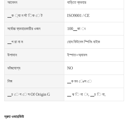
আবেদন
বাড়িতে ব্যবহার
▁ক ্যা ন স্ট িক ে ট
ISO9001 / CE
সর্বোচ্চ ব্যবহারকারীর ওজন
100▁কা ং
▁প রা না ম
হোম ফিটনেস স্পিনিং বাইক
উপাদান
ইস্পাত+অ্যাবস
ভাঁজযোগ্য
NO
লিঙ্গ
▁ক মন ে ক্স ে
▁চ ে প ে স Of Origin G
▁ ঝ ি না ং, ▁চ ি না,
দ্রুত ওভারভিউ