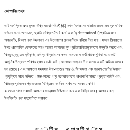
কোম্পানির তথ্য
এটি অবস্থিত এবং মূলত বিক্রি হয় 企业名称] সর্বদা 'গুণমানের বাজারে জয়লাভের ব্যবসায়িক
দর্শনের সাথে মেনে চলে, খ্যাতি ভবিষ্যত তৈরি করে' এবং 'দৃ determined ়প্রতিজ্ঞ এবং
অগ্রগতি, বিকাশ এবং উদ্ভাবন' এর উদ্যোগের চেতনাটিকে এগিয়ে নিয়ে যায়। সংহত শিল্পায়নের
উপর ধারাবাহিক ফোকাসের সাথে আমরা আমাদের মূল প্রতিযোগিতামূলকতার উন্নতি করতে এবং
বিস্তৃত ব্র্যান্ডের স্বীকৃতি, দুর্দান্ত উদ্ভাবনের ক্ষমতা এবং ভাল অর্থনৈতিক সুবিধা সহ একটি
আধুনিক উদ্যোগে পরিণত হওয়ার চেষ্টা করি। আমাদের সংস্থার উচ্চ মানের একটি অভিজ্ঞ কাজের
দল রয়েছে। এবং আমাদের সদস্যরা উচ্চ-স্তরের আর & ডি ক্ষমতা এবং প্রথম শ্রেণির উত্পাদন
প্রযুক্তির সাথে সজ্জিত। উচ্চ-মানের পণ্য সরবরাহ করার পাশাপাশি আমরা প্রকৃত শর্তাদি এবং
বিভিন্ন গ্রাহকের প্রয়োজনের ভিত্তিতে কার্যকর সমাধানও সরবরাহ করি।
কারখানা থেকে সরাসরি আমাদের সরঞ্জামগুলি উত্পাদন করে এবং বিক্রি করে। আপনার কল,
উপস্থিতি এবং সহযোগিতা স্বাগত।
▁গ ে টি ন ▁ও য়া র্ টি থ া স