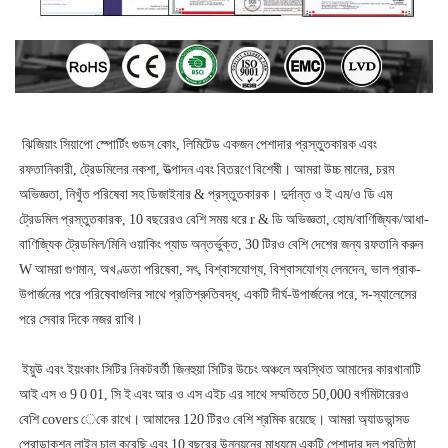
 ঝিজিয়াং সিয়াপো স্পোর্টিং গুডস কোং, লিমিটেড একজন পেশাদার প্রস্তুতকারক এবং 
রফতানিকারী, ট্রেডমিলের নকশা, উত্পাদন এবং বিতরণে বিশেষী। আমরা উচ্চ মানের, চরম 
অভিজ্ঞতা, নিখুঁত পরিষেবা সহ ডিজাইনার & প্রস্তুতকারক। দুর্দান্ত ও ই এম/ও ডি এম 
ট্রেডমিল প্রস্তুতকারক, 10 বছরেরও বেশি সময় ধরে r & ডি অভিজ্ঞতা, হোম/বাণিজ্যিক/আধা-
বাণিজ্যিক ট্রেডমিল/মিনি ওয়াকিং প্যাড অন্তর্ভুক্ত, 30 টিরও বেশি দেশের জন্য রফতানি করুন 
W আমরা গুণমান, অখণ্ডতা পরিষেবা, সৎ, বিশ্বাসযোগ্য, বিশ্বাসযোগ্য লেনদেন, ভাল প্রাক-
উপার্জনের পরে পরিষেবাগুলির সাথে প্রতিশ্রুতিবদ্ধ, একটি দীর্ঘ-উপার্জনের পরে, স-স্যালেসের 
 ইয়ুউ এবং ইয়ংকাং সিটির নিকটবর্তী জিনহুয়া সিটির উচেং অঞ্চলে অবস্থিত আমাদের কারখানাটি 
আই এস ও 9 0 01, সি ই এবং আর ও এস এইচ এর সাথে সম্মতিতে 50,000 বর্গমিটারেরও 
বেশি covers েকে রাখে। আমাদের 120 টিরও বেশি শ্রমিক রয়েছে। আমরা অ্যাডভান্সড 
প্রোডাকশন লাইন চালু করেছি এবং 10 বছরের উন্নয়নের মাধ্যমে একটি পেশাদার দল প্রতিষ্ঠা 