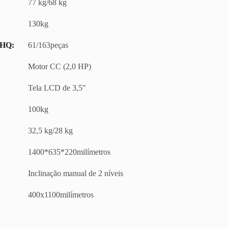
77 kg/68 kg
130kg
0HQ:
61/163peças
Motor CC (2,0 HP)
Tela LCD de 3,5"
100kg
32,5 kg/28 kg
1400*635*220milímetros
Inclinação manual de 2 níveis
400x1100milímetros