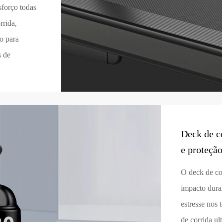
sforço todas
rrida,
to para
s de
Deck de c
e proteçã
O deck de co
impacto duran
estresse nos
de corrida u