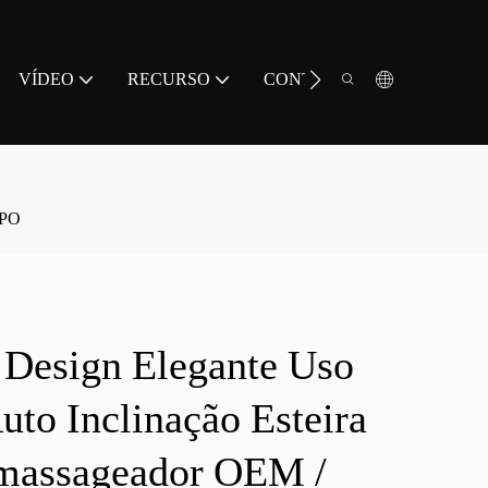
VÍDEO
RECURSO
CONTATO
APO
Design Elegante Uso
to Inclinação Esteira
massageador OEM /