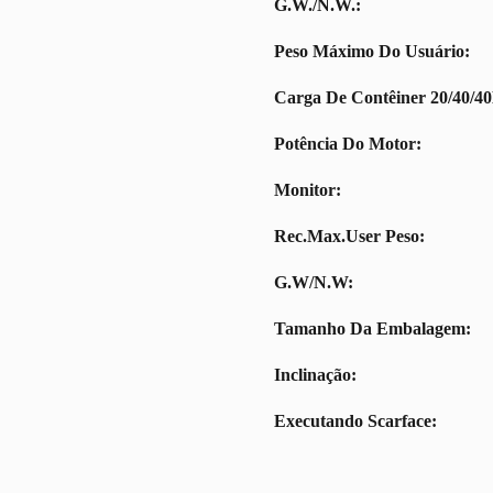
G.W./N.W.:
Peso Máximo Do Usuário:
Carga De Contêiner 20/40/4
Potência Do Motor:
Monitor:
Rec.Max.User Peso:
G.W/N.W:
Tamanho Da Embalagem:
Inclinação:
Executando Scarface: