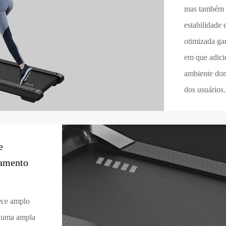
mas também r
estabilidade 
otimizada ga
em que adici
ambiente dom
dos usuários.
e
namento
ece amplo
m uma ampla