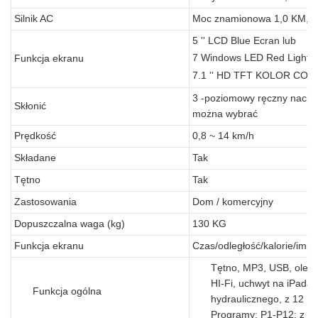
Silnik AC
Moc znamionowa 1,0 KM, m
5 '' LCD Blue Ecran lub
7 Windows LED Red Light e
Funkcja ekranu
7.1 '' HD TFT KOLOR COL
3 -poziomowy ręczny nachyl
Skłonić
można wybrać
Prędkość
0,8 ~ 14 km/h
Składane
Tak
Tętno
Tak
Zastosowania
Dom / komercyjny
Dopuszczalna waga (kg)
130 KG
Funkcja ekranu
Czas/odległość/kalorie/impu
Tętno, MP3, USB, olej s
HI-Fi, uchwyt na iPada
Funkcja ogólna
hydraulicznego, z 12
Programy: P1-P12; z ręk