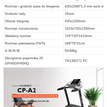
Rozmiar i grubość pasa do biegania
430x2580*1,4 mm wzór di
Grubość rady
15mm
Obszar biegowy
430x1250mm
Rozmiar rozszerzenia
1610x720x1350mm
Składany rozmiar
725*720*1410mm
Rozmiar pakowania (l*w*h)
168*75*31cm
G.W./N.W.
55/48kg
Obciążenie pojemnika 20
74/138/171 PC
GP/40GP/40HQ