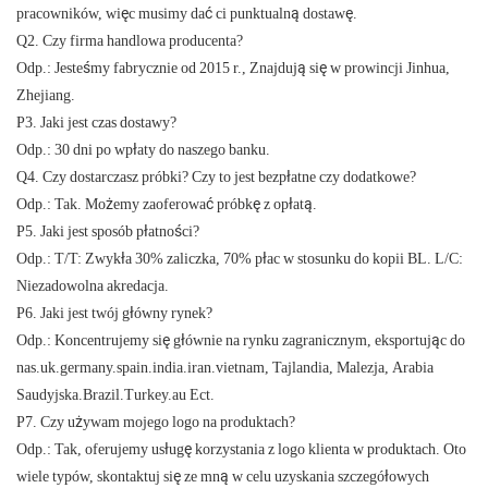
pracowników, więc musimy dać ci punktualną dostawę.
Q2. Czy firma handlowa producenta?
Odp.: Jesteśmy fabrycznie od 2015 r., Znajdują się w prowincji Jinhua,
Zhejiang.
P3. Jaki jest czas dostawy?
Odp.: 30 dni po wpłaty do naszego banku.
Q4. Czy dostarczasz próbki? Czy to jest bezpłatne czy dodatkowe?
Odp.: Tak. Możemy zaoferować próbkę z opłatą.
P5. Jaki jest sposób płatności?
Odp.: T/T: Zwykła 30% zaliczka, 70% płac w stosunku do kopii BL. L/C:
Niezadowolna akredacja.
P6. Jaki jest twój główny rynek?
Odp.: Koncentrujemy się głównie na rynku zagranicznym, eksportując do
nas.uk.germany.spain.india.iran.vietnam, Tajlandia, Malezja, Arabia
Saudyjska.Brazil.Turkey.au Ect.
P7. Czy używam mojego logo na produktach?
Odp.: Tak, oferujemy usługę korzystania z logo klienta w produktach. Oto
wiele typów, skontaktuj się ze mną w celu uzyskania szczegółowych