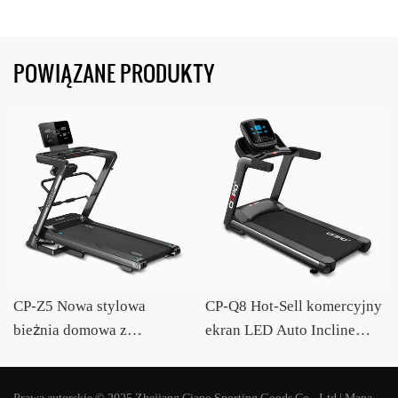
POWIĄZANE PRODUKTY
CP-Z5 Nowa stylowa
CP-Q8 Hot-Sell komercyjny
bieżnia domowa z
ekran LED Auto Incline
automatycznym
duża bieżnia z masażerem
nachyleniem i masażerem
OEM / ODM Dostawca
Prawa autorskie © 2025 Zhejiang Ciapo Sporting Goods Co., Ltd |
Mapa