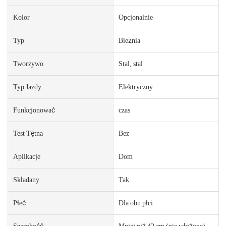
Kolor
Opcjonalnie
Typ
Bieżnia
Tworzywo
Stal, stal
Typ Jazdy
Elektryczny
Funkcjonować
czas
Test Tętna
Bez
Aplikacje
Dom
Składany
Tak
Płeć
Dla obu płci
Szerokość
Mniej niż 42 cm (nie włożone)